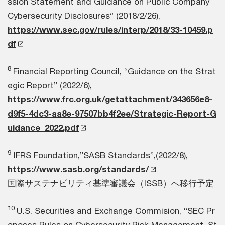
ssion Statement and Guidance on Public Company
Cybersecurity Disclosures” (2018/2/26),
https://www.sec.gov/rules/interp/2018/33-10459.p
df
8
Financial Reporting Council, “Guidance on the Strat
egic Report” (2022/6),
https://www.frc.org.uk/getattachment/343656e8-
d9f5-4dc3-aa8e-97507bb4f2ee/Strategic-Report-G
uidance_2022.pdf
9
IFRS Foundation,”SASB Standards”,(2022/8),
https://www.sasb.org/standards/
国際サステナビリティ基準審議会（ISSB）へ移行予定
10
U.S. Securities and Exchange Commision, “SEC Pr
oposes Rules on Cybersecurity Risk Management, St