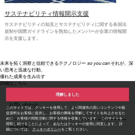
サステナビリティ情報開示支援
サステナビリティの知見とサステナビリティに関する各国法
規制や国際ガイドラインを熟知したメンバーが企業の情報開
示を支援します。
未来を拓く洞察と信頼できるテクノロジー
so you can
それが、深
い思考と迅速な行動、
優れた成果を生み出す
詳細はこちら
理解しました
お問い合わせ
このサイトでは、クッキーを使用して、より関連性の高いコンテンツや販
促資料をお客様に提供し、お客様の興味を理解してサイトを向上させるた
めに、お客様の閲覧活動に関する情報を収集しています。 このサイトを
閲覧し続けることによって、あなたはクッキーの使用に同意します。 詳
採用情報
細については、
クッキーポリシー
をご覧ください。