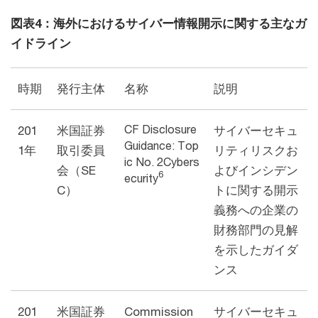
図表4：海外におけるサイバー情報開示に関する主なガ
イドライン
時期
発行主体
名称
説明
CF Disclosure
201
米国証券
サイバーセキュ
Guidance: Top
1年
取引委員
リティリスクお
ic No. 2
Cybers
会（SE
よびインシデン
6
ecurity
C）
トに関する開示
義務への企業の
財務部門の見解
を示したガイダ
ンス
201
米国証券
Commission
サイバーセキュ