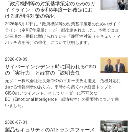
「政府機関等の対策基準策定のためのガ
イドライン」の令和8年度一部改定にお
ける脆弱性対策の強化
2026年6月12日に「政府機関等の対策基準策定のためのガイド
ライン（令和7年度版）」が一部改定されました。本稿では改
定事項の一番目に挙げられている「脆弱性対策（セキュリティ
パッチ適用等）の強化」について説明します。
2026-08-03
サイバーインシデント時に問われるCISO
の「実行力」と経営の「説明責任」
元ソニー株式会社社長兼CEOの平井一夫氏を迎え、危機対応に
おける情報開示のあり方、平時から築くべき経営トップと
CISOのアライメント、そしてリーダーに不可欠な
EQ（Emotional Intelligence：感情知性）の重要性について伺
いました。
2026-07-31
製品セキュリティのAIトランスフォーメ