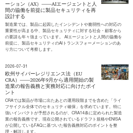
ーション（AX）――AIエージェントと人
間の協働を前提に製品セキュリティを再
設計する
製造業では、製品に起因したインシデントや脆弱性への対応の
重要性が高まる中、製品セキュリティに対する社会・顧客から
の要請も年々強まっています。 AIエージェントと人間の協働を
前提に、製品セキュリティのAIトランスフォーメーションのあ
り方について考察します。
2026-07-31
欧州サイバーレジリエンス法（EU
CRA）――2026年9月から適用開始の製
造業の報告義務と実務対応に向けたポイ
ント
CRAでは製品が市場に出たあとの運用段階までを含めた「ライ
フサイクル全体でのセキュリティ確保」を求めています。特に
強いインパクトが予想されるのが、CRA14条に定められた製造
業の報告義務です。現在公開されているドラフト規格やENISA
が公開しているFAQに基づいた報告義務対応のポイントを整
理・解説します。