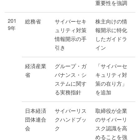
重要性を強調
201
総務省
サイバーセキ
株主向けの情
9年
ュリティ対策
報開示に特化
情報開示の手
したガイドラ
引き
イン
経済産業
グループ・ガ
「サイバーセ
省
バナンス・シ
キュリティ対
ステムに関す
策の在り方」
る実務指針
を追加
日本経済
サイバーリス
取締役が企業
団体連合
クハンドブッ
のサイバーリ
会
ク
スク認識を高
めることを強