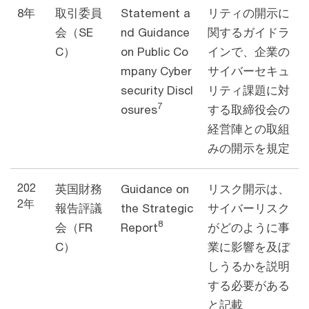
8年
取引委員
Statement a
リティの開示に
会（SE
nd Guidance
関するガイドラ
C）
on Public Co
インで、企業の
mpany Cyber
サイバーセキュ
security Discl
リティ課題に対
7
osures
する取締役会の
経営陣との取組
みの開示を規定
202
英国財務
Guidance on
リスク開示は、
2年
報告評議
the Strategic
サイバーリスク
8
会（FR
Report
がどのように事
C）
業に影響を及ぼ
しうるかを説明
する必要がある
と記載