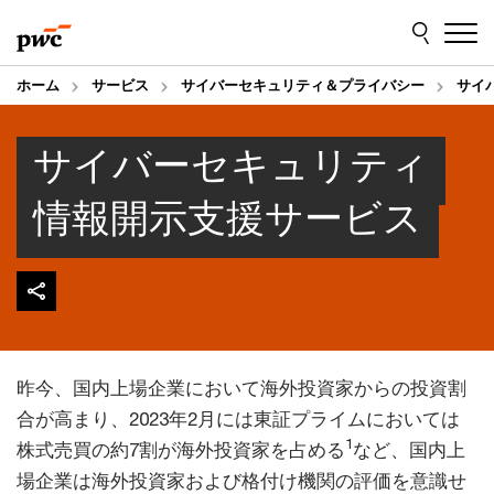
Skip
Skip
to
to
content
footer
ホーム
サービス
サイバーセキュリティ＆プライバシー
サイ
サイバーセキュリティ
情報開示支援サービス
昨今、国内上場企業において海外投資家からの投資割
合が高まり、2023年2月には東証プライムにおいては
1
株式売買の約7割が海外投資家を占める
など、国内上
場企業は海外投資家および格付け機関の評価を意識せ