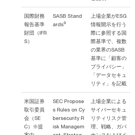
国際財務
SASB Stand
上場企業がESG
9
報告基準
ards
情報開示を行う
財団（IFR
際に参照する国
S）
際基準で、複数
の業界のSASB
基準に「顧客の
プライバシー」
「データセキュ
リティ」を記載
米国証券
SEC Propose
上場企業による
取引委員
s Rules on Cy
サイバーセキュ
会（SE
bersecurity R
リティリスク管
C）※提
isk Managem
理、戦略、ガバ
案中
ent, Strateg
ナンスおよびイ