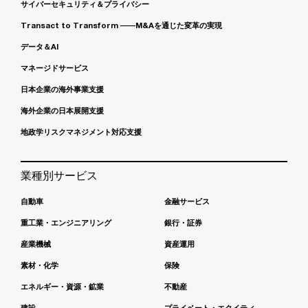
サイバーセキュリティ＆プライバシー
Transact to Transform ――M&Aを通じた変革の実現
データ＆AI
マネージドサービス
日本企業の海外事業支援
海外企業の日本展開支援
地政学リスクマネジメント対応支援
業種別サービス
自動車
金融サービス
重工業・エンジニアリング
銀行・証券
産業機械
資産運用
素材・化学
保険
エネルギー・資源・鉱業
不動産
建設
プライベート・エクイティ