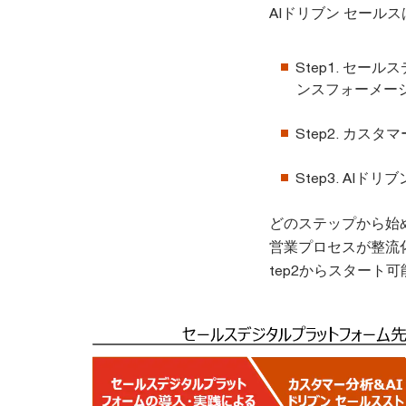
AIドリブン セール
Step1. セ
ンスフォーメー
Step2. カ
Step3.
AIドリ
どのステップから始
営業プロセスが整流
tep2からスタート