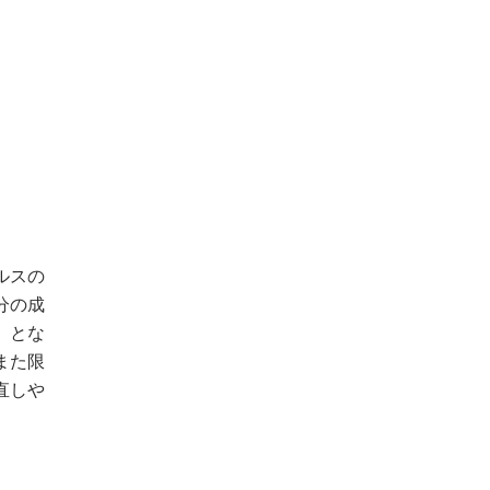
ルスの
分の成
）とな
また限
直しや