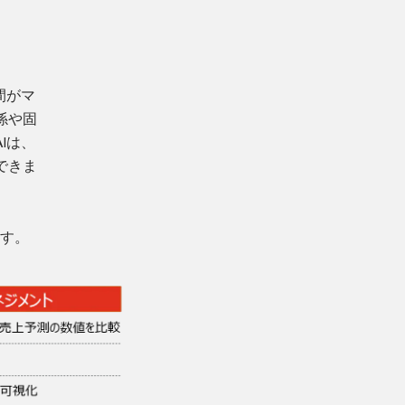
間がマ
係や固
Iは、
できま
ます。