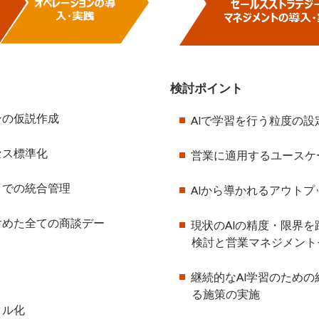
検討ポイント
ンの仮説作成
AIで学習を行う粒度の設
セス標準化
営業に適用するユースケ
までの統合管理
AIから導かれるアウト
含めた全ての商談デー
現状のAIの精度・限界
検討と営業マネジメント
継続的なAI学習のため
る施策の実施
タル化