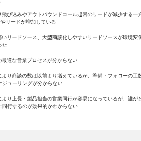
題
り飛び込みやアウトバウンドコール起因のリードが減少する一方
せやリードが増加している
高いリードソース、大型商談化しやすいリードソースが環境変
った
の最適な営業プロセスが分からない
により商談の数は以前より増えているが、準備・フォローの工
ケジューリングが分からない
により上長・製品担当の営業同行が容易になっているが、誰が
に同行するのが効果的かわからない