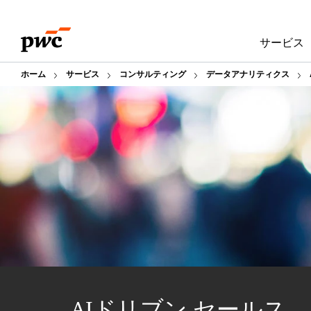
Skip
Skip
to
to
サービス
content
footer
ホーム
サービス
コンサルティング
データアナリティクス
AIドリブン セールス