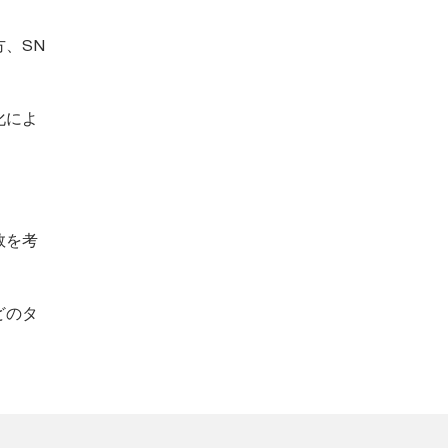
、SN
化によ
数を考
どのタ