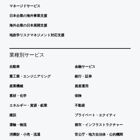
マネージドサービス
日本企業の海外事業支援
海外企業の日本展開支援
地政学リスクマネジメント対応支援
業種別サービス
自動車
金融サービス
重工業・エンジニアリング
銀行・証券
産業機械
資産運用
素材・化学
保険
エネルギー・資源・鉱業
不動産
建設
プライベート・エクイティ
運輸・物流
都市・インフラストラクチャー
消費財・小売・流通
官公庁・地方自治体・公的機関