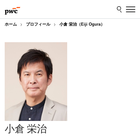
Skip
Skip
to
to
content
footer
ホーム
プロフィール
小倉 栄治（Eiji Ogura）
小倉 栄治