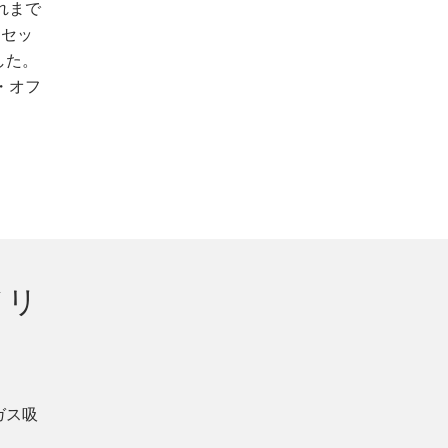
れまで
フセッ
した。
・オフ
メリ
ガス吸