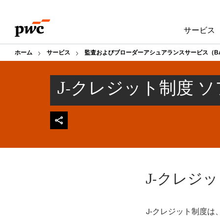
Skip
Skip
to
to
サービス
content
footer
ホーム
サービス
監査およびブローダーアシュアランスサービス（B
J‐クレジット制度 
J‐クレジ
J‐クレジット制度