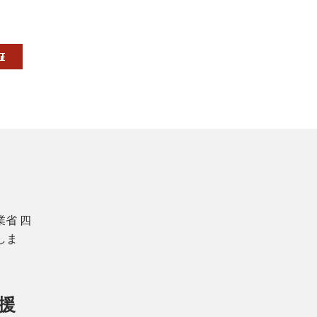
省 四
しま
援