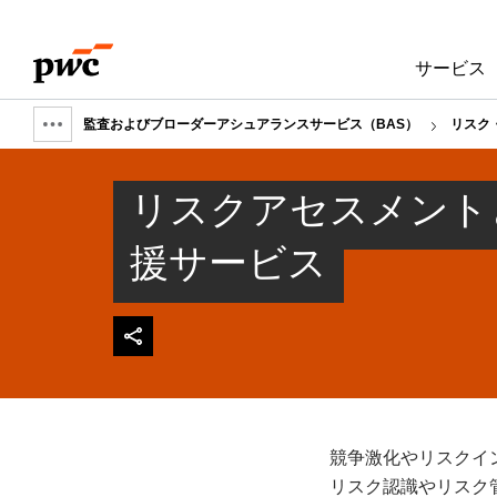
Skip
Skip
to
to
サービス
content
footer
監査およびブローダーアシュアランスサービス（BAS）
リスク
Show
full
リスクアセスメント
breadcrumb
援サービス
競争激化やリスクイ
リスク認識やリスク