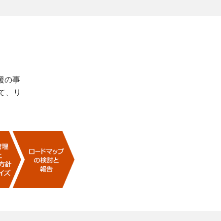
援の事
て、リ