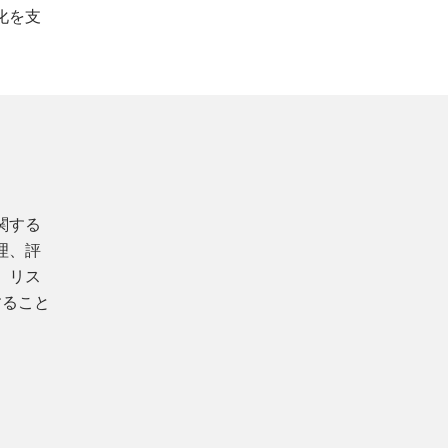
化を支
関する
理、評
、リス
すること