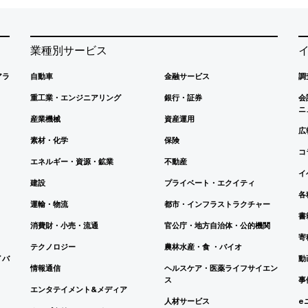
業種別サービス
アラ
自動車
金融サービス
調
重工業・エンジニアリング
銀行・証券
会
ニ
産業機械
資産運用
広
素材・化学
保険
コ
エネルギー・資源・鉱業
不動産
イ
建設
プライベート・エクイティ
各
運輸・物流
都市・インフラストラクチャー
書
消費財・小売・流通
官公庁・地方自治体・公的機関
寄
テクノロジー
農林水産・食 ・バイオ
イバ
動
情報通信
ヘルスケア・医薬ライフサイエン
ス
事
エンタテイメント&メディア
人材サービス
e