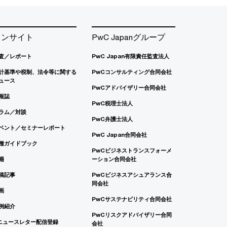
インサイト
PwC Japanグループ
査／レポート
PwC Japan有限責任監査法人
計基準や税制、法令等に関する
PwCコンサルティング合同会社
ュース
PwCアドバイザリー合同会社
報誌
PwC税理士法人
ラム／対談
PwC弁護士法人
ベント／セミナーレポート
PwC Japan合同会社
種ガイドブック
PwCビジネストランスフォーメ
籍
ーション合同会社
稿記事
PwCビジネスアシュアランス合
同会社
画
PwCサステナビリティ合同会社
例紹介
PwCリスクアドバイザリー合同
ニュースレター配信登録
会社