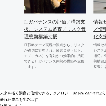
ITガバナンスの評価／構築支
情報
援、システム監査／リスク管
／情
理態勢構築支援
化支
IT戦略テーマ実現の観点から、リスク
情報セ
が適切に管理され、経営資源（ヒト、
システ
モノ、カネ）を有効かつ効率的に活用
適切に
できるITガバナンス態勢の構築を支援
勢構築
します。
監査に
未来を拓く洞察と信頼できるテクノロジー
so you can
それが
優れた成果を生み出す
詳細はこちら