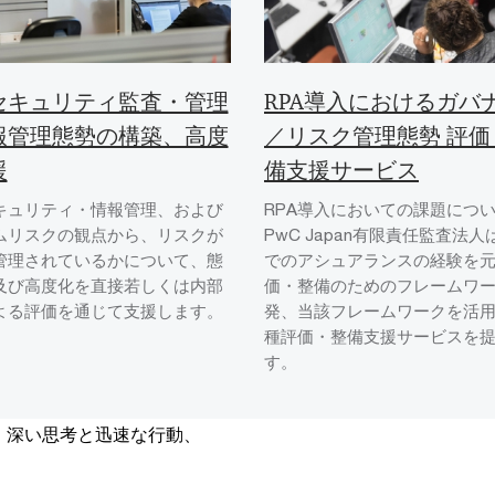
セキュリティ監査・管理
RPA導入におけるガバ
報管理態勢の構築、高度
／リスク管理態勢 評価
援
備支援サービス
キュリティ・情報管理、および
RPA導入においての課題につ
ムリスクの観点から、リスクが
PwC Japan有限責任監査法
管理されているかについて、態
でのアシュアランスの経験を
及び高度化を直接若しくは内部
価・整備のためのフレームワ
よる評価を通じて支援します。
発、当該フレームワークを活
種評価・整備支援サービスを
す。
、深い思考と迅速な行動、