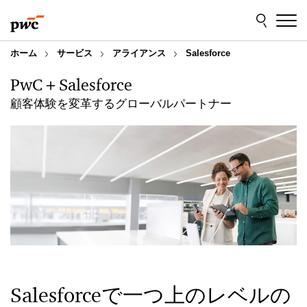
Skip
Skip
to
to
content
footer
ホーム
サービス
アライアンス
Salesforce
PwC＋Salesforce
顧客体験を変革するグローバルパートナー
Salesforceで一つ上のレベルの