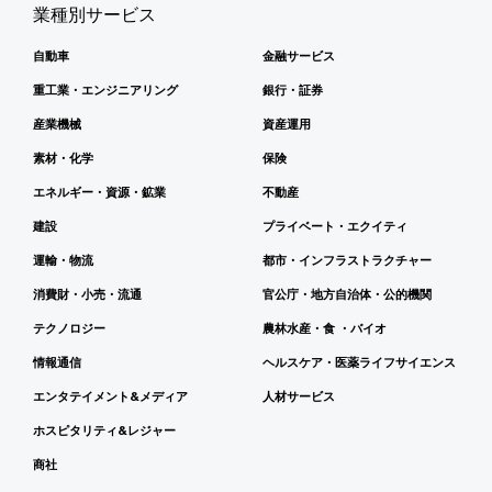
業種別サービス
自動車
金融サービス
重工業・エンジニアリング
銀行・証券
産業機械
資産運用
素材・化学
保険
エネルギー・資源・鉱業
不動産
建設
プライベート・エクイティ
運輸・物流
都市・インフラストラクチャー
消費財・小売・流通
官公庁・地方自治体・公的機関
テクノロジー
農林水産・食 ・バイオ
情報通信
ヘルスケア・医薬ライフサイエンス
エンタテイメント&メディア
人材サービス
ホスピタリティ&レジャー
商社