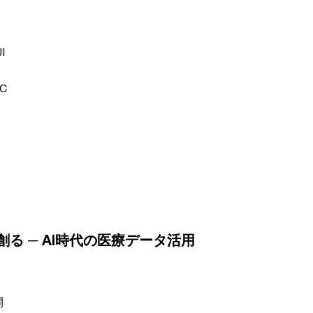
I
C
る ─ AI時代の医療データ活用
開