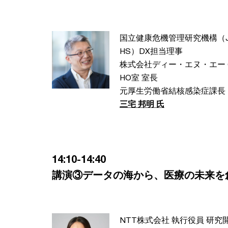
国立健康危機管理研究機構（J
HS）DX担当理事
株式会社ディー・エヌ・エー 
HO室 室長
元厚生労働省結核感染症課長
三宅 邦明 氏
14:10-14:40
講演③データの海から、医療の未来を創
NTT株式会社 執行役員 研究