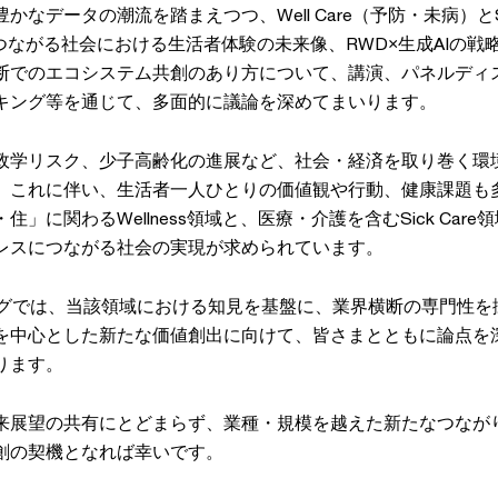
なデータの潮流を踏まえつつ、Well Care（予防・未病）とSic
つながる社会における生活者体験の未来像、RWD×生成AIの戦
断でのエコシステム共創のあり方について、講演、パネルディ
キング等を通じて、多面的に議論を深めてまいります。
政学リスク、少子高齢化の進展など、社会・経済を取り巻く環
。これに伴い、生活者一人ひとりの価値観や行動、健康課題も
」に関わるWellness領域と、医療・介護を含むSick Care
レスにつながる社会の実現が求められています。
ングでは、当該領域における知見を基盤に、業界横断の専門性を
を中心とした新たな価値創出に向けて、皆さまとともに論点を
ります。
来展望の共有にとどまらず、業種・規模を越えた新たなつなが
創の契機となれば幸いです。