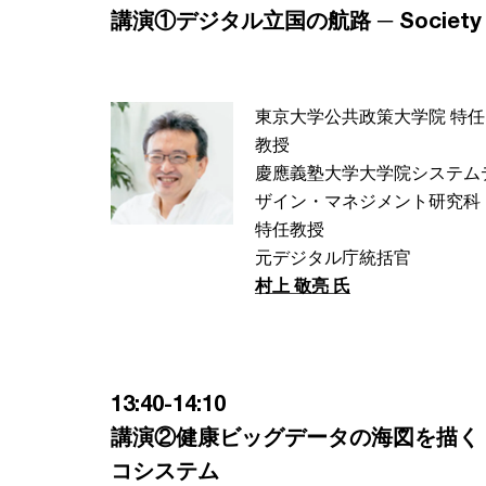
講演①デジタル立国の航路 ─ Societ
東京大学公共政策大学院 特任
教授
慶應義塾大学大学院システム
ザイン・マネジメント研究科
特任教授
元デジタル庁統括官
村上 敬亮 氏
13:40-14:10
講演②健康ビッグデータの海図を描く ― RW
コシステム