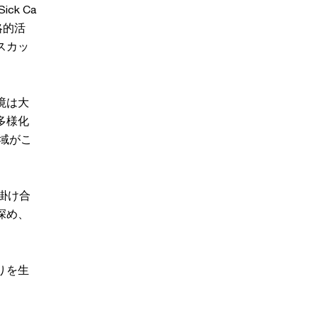
k Ca
略的活
スカッ
境は大
多様化
領域がこ
掛け合
深め、
りを生