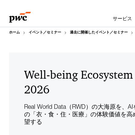
Skip
Skip
Well-being Ecosystem Forum 2026
トップ
to
to
サービス
content
footer
ホーム
イベント／セミナー
過去に開催したイベント／セミナー
Well-being Ecosyste
2026
Real World Data（RWD）の大海原を
の「衣・食・住・医療」の体験価値を高め、So
望する