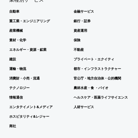
自動車
金融サービス
重工業・エンジニアリング
銀行・証券
産業機械
資産運用
素材・化学
保険
エネルギー・資源・鉱業
不動産
建設
プライベート・エクイティ
運輸・物流
都市・インフラストラクチャー
消費財・小売・流通
官公庁・地方自治体・公的機関
テクノロジー
農林水産・食 ・バイオ
情報通信
ヘルスケア・医薬ライフサイエンス
エンタテイメント&メディア
人材サービス
ホスピタリティ&レジャー
商社