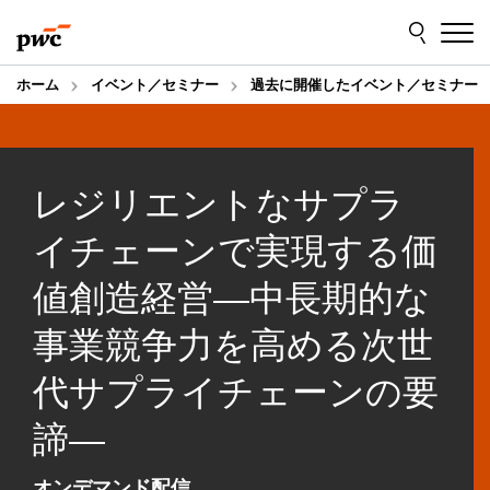
Skip
Skip
to
to
content
footer
ホーム
イベント／セミナー
過去に開催したイベント／セミナー
レジリエントなサプラ
イチェーンで実現する価
値創造経営―中長期的な
事業競争力を高める次世
代サプライチェーンの要
諦―
オンデマンド配信