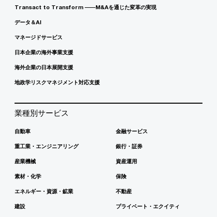
Transact to Transform ――M&Aを通じた変革の実現
データ＆AI
マネージドサービス
日本企業の海外事業支援
海外企業の日本展開支援
地政学リスクマネジメント対応支援
業種別サービス
自動車
金融サービス
重工業・エンジニアリング
銀行・証券
産業機械
資産運用
素材・化学
保険
エネルギー・資源・鉱業
不動産
建設
プライベート・エクイティ