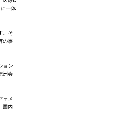
、医療D
もに一体
す。そ
有の事
ション
徳洲会
フォメ
、国内