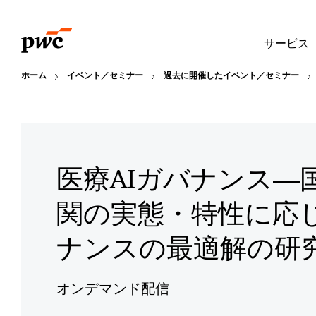
Skip
Skip
to
to
サービス
content
footer
ホーム
イベント／セミナー
過去に開催したイベント／セミナー
医療AIガバナンス―
関の実態・特性に応じ
ナンスの最適解の研
オンデマンド配信