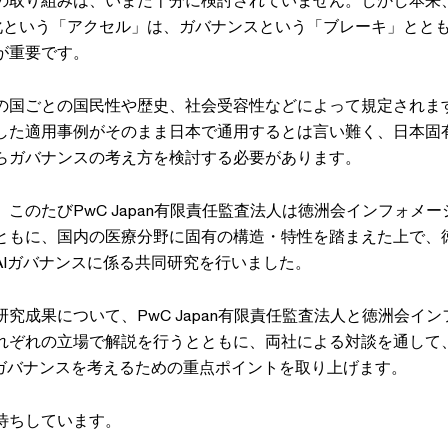
の取り組みは、いまだ十分に検討されていません。しかし本来
化という「アクセル」は、ガバナンスという「ブレーキ」とと
が重要です。
の国ごとの国民性や歴史、社会受容性などによって規定されま
した適用事例がそのまま日本で通用するとは言い難く、日本固
らガバナンスの考え方を検討する必要があります。
このたびPwC Japan有限責任監査法人は徳洲会インフォメー
ともに、国内の医療分野に固有の構造・特性を踏まえた上で、
AIガバナンスに係る共同研究を行いました。
究成果について、PwC Japan有限責任監査法人と徳洲会イン
れぞれの立場で解説を行うとともに、両社による対談を通して
のガバナンスを考えるための重点ポイントを取り上げます。
待ちしています。