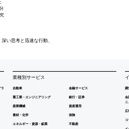
た
分
究
、深い思考と迅速な行動、
業種別サービス
アラ
自動車
金融サービス
調
重工業・エンジニアリング
銀行・証券
会
ニ
産業機械
資産運用
広
素材・化学
保険
コ
エネルギー・資源・鉱業
不動産
イ