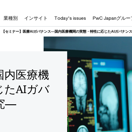
業種別
インサイト
Today's issues
PwC Japanグルー
【セミナー】医療AIガバナンス―国内医療機関の実態・特性に応じたAIガバナン
国内医療機
たAIガバ
究―