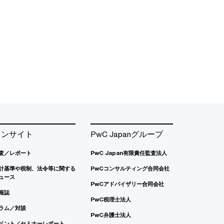
インサイト
PwC Japanグループ
査／レポート
PwC Japan有限責任監査法人
計基準や税制、法令等に関する
PwCコンサルティング合同会社
ュース
PwCアドバイザリー合同会社
報誌
PwC税理士法人
ラム／対談
PwC弁護士法人
ベント／セミナーレポート