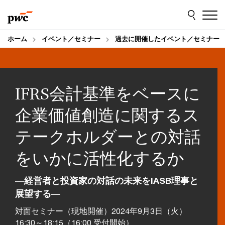
Skip
Skip
to
to
content
footer
ホーム
イベント／セミナー
過去に開催したイベント／セミナー
IFRS会計基準をベースに
企業価値創造に関するス
テークホルダーとの対話
をいかに活性化するか
―経営者と投資家の対話の未来をIASB理事と
展望する―
対面セミナー（現地開催）2024年9月3日（火）
16:30～18:15（16:00 受付開始）