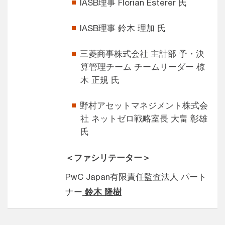
IASB理事 Florian Esterer 氏
IASB理事 鈴木 理加 氏​
三菱商事株式会社 主計部 予・決
算管理チーム チームリーダー 椋
木 正規 氏
野村アセットマネジメント株式会
社 ​ネットゼロ戦略室長 大畠 彰雄
氏​
＜ファシリテーター＞
PwC Japan有限責任監査法人 パート
ナー
鈴木 隆樹​