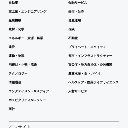
自動車
金融サービス
重工業・エンジニアリング
銀行・証券
産業機械
資産運用
素材・化学
保険
エネルギー・資源・鉱業
不動産
建設
プライベート・エクイティ
運輸・物流
都市・インフラストラクチャー
消費財・小売・流通
官公庁・地方自治体・公的機関
テクノロジー
農林水産・食 ・バイオ
情報通信
ヘルスケア・医薬ライフサイエンス
エンタテイメント&メディア
人材サービス
ホスピタリティ&レジャー
商社
インサイト