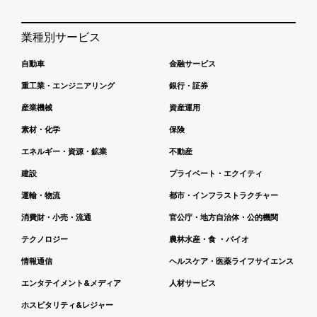
業種別サービス
自動車
金融サービス
重工業・エンジニアリング
銀行・証券
産業機械
資産運用
素材・化学
保険
エネルギー・資源・鉱業
不動産
建設
プライベート・エクイティ
運輸・物流
都市・インフラストラクチャー
消費財・小売・流通
官公庁・地方自治体・公的機関
テクノロジー
農林水産・食 ・バイオ
情報通信
ヘルスケア・医薬ライフサイエンス
エンタテイメント&メディア
人材サービス
ホスピタリティ&レジャー