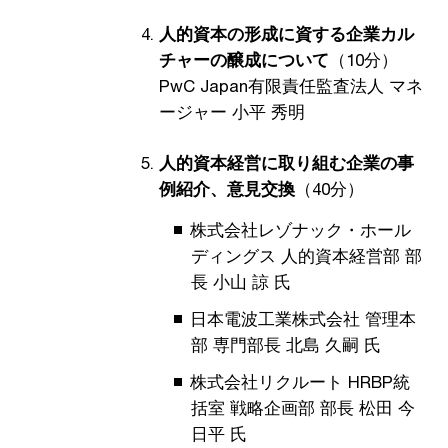
人的資本の形成に資する企業カル
チャーの醸成について
（10分）
PwC Japan有限責任監査法人 マネ
ージャー 小平 秀明
人的資本経営に取り組む企業の事
例紹介、意見交換
（40分）
株式会社レゾナック・ホール
ディングス 人的資本経営部 部
長 小山 諒 氏
日本電波工業株式会社 管理本
部 専門部長 北島 久嗣 氏
株式会社リクルート HRBP統
括室 戦略企画部 部長 松田 今
日平 氏