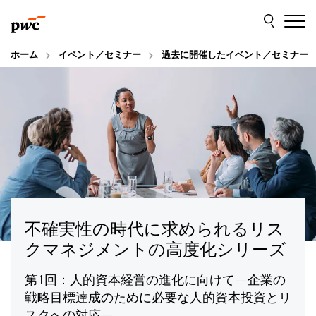
Skip
Skip
to
to
content
footer
ホーム
イベント／セミナー
過去に開催したイベント／セミナー
不確実性の時代に求められるリス
クマネジメントの高度化シリーズ
第1回：人的資本経営の進化に向けて―企業の
戦略目標達成のために必要な人的資本投資とリ
スクへの対応―