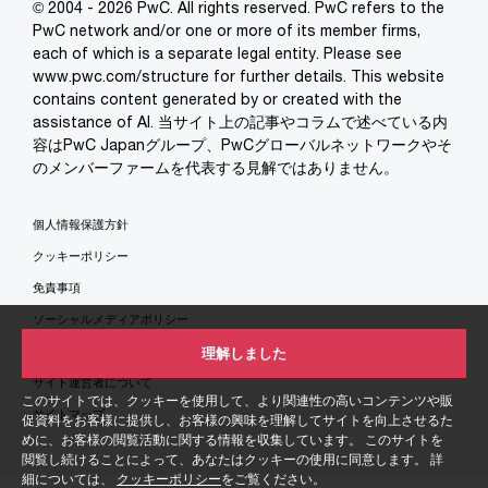
© 2004 - 2026 PwC. All rights reserved. PwC refers to the
PwC network and/or one or more of its member firms,
each of which is a separate legal entity. Please see
www.pwc.com/structure for further details. This website
contains content generated by or created with the
assistance of AI. 当サイト上の記事やコラムで述べている内
容はPwC Japanグループ、PwCグローバルネットワークやそ
のメンバーファームを代表する見解ではありません。
個人情報保護方針
クッキーポリシー
免責事項
ソーシャルメディアポリシー
特定商取引法に基づく表示
理解しました
サイト運営者について
このサイトでは、クッキーを使用して、より関連性の高いコンテンツや販
サイトマップ
促資料をお客様に提供し、お客様の興味を理解してサイトを向上させるた
めに、お客様の閲覧活動に関する情報を収集しています。 このサイトを
閲覧し続けることによって、あなたはクッキーの使用に同意します。 詳
細については、
クッキーポリシー
をご覧ください。