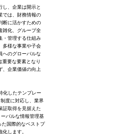
行し、企業は開示と
業では、財務情報の
判断に活かすための
複雑化、グループ全
集・管理する仕組み
、多様な事業や子会
員へのグローバルな
は重要な要素となり
ず、企業価値の向上
に特化したテンプレー
る制度に対応し、業界
保証取得を見据えた
ローバルな情報管理基
った国際的なベストプ
強化します。