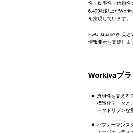
性・効率性・信頼性
6,400社以上がW
を実現しています。
PwC Japanの
情報開示を支援しま
Workiva
透明性を支える
構造化データと
ータドリブンな
パフォーマンスを
エージェンティ