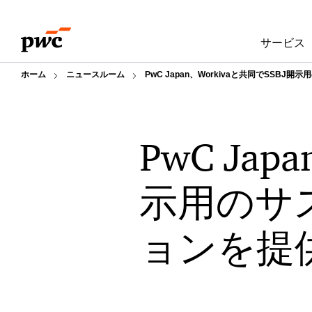
Skip
Skip
to
to
サービス
content
footer
ホーム
ニュースルーム
PwC Japan、Workivaと共同でSS
PwC Jap
示用のサ
ョンを提