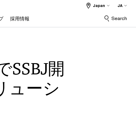
Japan
JA
Search
プ
採用情報
同でSSBJ開
リューシ