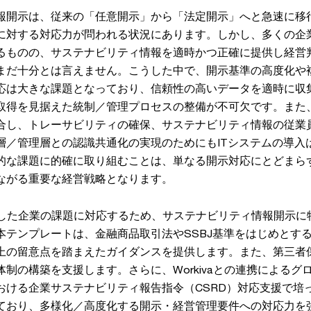
報開示は、従来の「任意開示」から「法定開示」へと急速に移
に対する対応力が問われる状況にあります。しかし、多くの企
るものの、サステナビリティ情報を適時かつ正確に提供し経営
まだ十分とは言えません。こうした中で、開示基準の高度化や
応は大きな課題となっており、信頼性の高いデータを適時に収
取得を見据えた統制／管理プロセスの整備が不可欠です。また
合し、トレーサビリティの確保、サステナビリティ情報の従業
層／管理層との認識共通化の実現のためにもITシステムの導入
的な課題に的確に取り組むことは、単なる開示対応にとどまら
ながる重要な経営戦略となります。
、こうした企業の課題に対応するため、サステナビリティ情報開示
本テンプレートは、金融商品取引法やSSBJ基準をはじめとす
上の留意点を踏まえたガイダンスを提供します。また、第三者
制の構築を支援します。さらに、Workivaとの連携によるグ
おける企業サステナビリティ報告指令（CSRD）対応支援で培
ており、多様化／高度化する開示・経営管理要件への対応力を