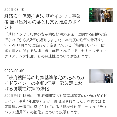
2026-08-10
経済安全保障推進法 基幹インフラ事業
者 届け出対応の落とし穴と推進のポイ
ント
「基幹インフラ役務の安定的な提供の確保」に関する制度が施
行されてから約2年が経過しました。本制度の近年の推移や、
2026年11月までに施行が予定されている「能動的サイバー防
御」導入に関する法律、既に施行されている「セキュリティ・
クリアランス制度」との関連性について解説します。
2026-08-03
「政府機関等の対策基準策定のためのガ
イドライン」の令和8年度一部改定にお
ける脆弱性対策の強化
2026年6月12日に「政府機関等の対策基準策定のためのガイド
ライン（令和7年度版）」が一部改定されました。本稿では改
定事項の一番目に挙げられている「脆弱性対策（セキュリティ
パッチ適用等）の強化」について説明します。