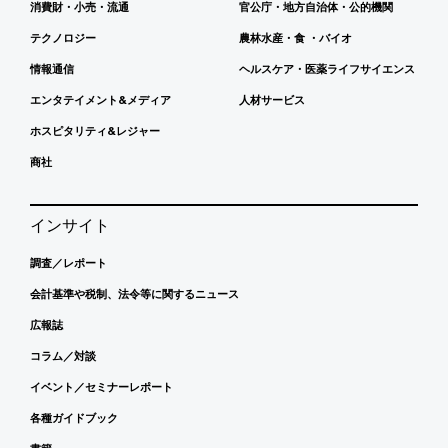
消費財・小売・流通
官公庁・地方自治体・公的機関
テクノロジー
農林水産・食 ・バイオ
情報通信
ヘルスケア・医薬ライフサイエンス
エンタテイメント&メディア
人材サービス
ホスピタリティ&レジャー
商社
インサイト
調査／レポート
会計基準や税制、法令等に関するニュース
広報誌
コラム／対談
イベント／セミナーレポート
各種ガイドブック