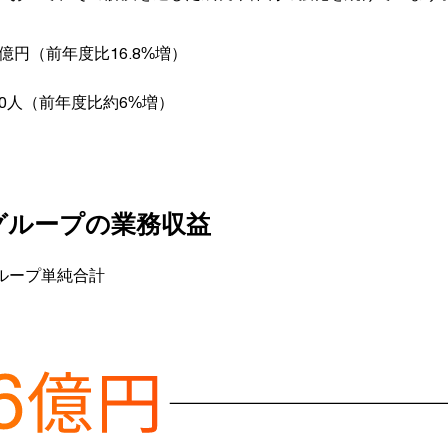
6億円（前年度比16.8%増）
00人（前年度比約6%増）
anグループの業務収益
ループ単純合計