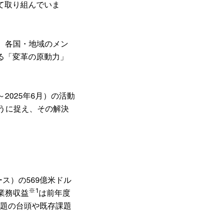
て取り組んでいま
た。各国・地域のメン
る「変革の原動力」
2025年6月）の活動
うに捉え、その解決
ース）の569億米ドル
※1
業務収益
は前年度
課題の台頭や既存課題
。