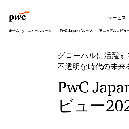
Skip
Skip
to
to
サービス
content
footer
ホーム
ニュースルーム
PwC Japanグループ、「アニュアルレビュー
グローバルに活躍す
不透明な時代の未来
PwC J
ビュー20