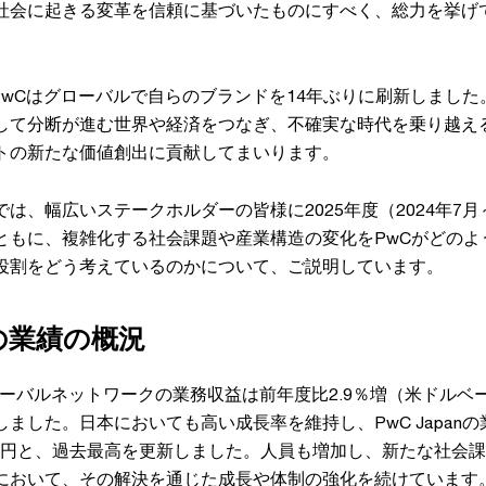
社会に起きる変革を信頼に基づいたものにすべく、総力を挙げ
にPwCはグローバルで自らのブランドを14年ぶりに刷新しまし
して分断が進む世界や経済をつなぎ、不確実な時代を乗り越え
トの新たな価値創出に貢献してまいります。
は、幅広いステークホルダーの皆様に2025年度（2024年7月～
ともに、複雑化する社会課題や産業構造の変化をPwCがどのよ
役割をどう考えているのかについて、ご説明しています。
anの業績の概況
グローバルネットワークの業務収益は前年度比2.9％増（米ドルベ
ました。日本においても高い成長率を維持し、PwC Japanの
086億円と、過去最高を更新しました。人員も増加し、新たな社会
において、その解決を通じた成長や体制の強化を続けています