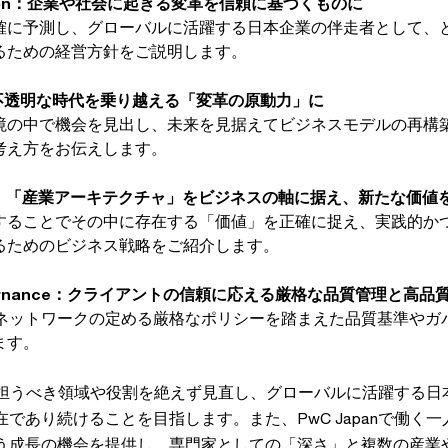
 Vision：企業や社会に起きる変革を信頼に基づくものに
確に予測し、グローバルに活躍する日本企業の伴走者として、
るための経営方針をご説明します。
ce：不透明な時代を乗り越える「変革の原動力」に
境の中で機会を見出し、未来を見据えてビジネスモデルの再構
考え方をお伝えします。
oach：「産業アーキテクチャ」をビジネスの軸に据え、新たな価値
することでその中に存在する「価値」を正確に捉え、実践的か
るためのビジネス戦略をご紹介します。
 Governance：クライアントの信頼に応える厳格な品質管理と高
ルネットワークの定める厳格なポリシーを踏まえた品質基準やガ
ます。
自らが担うべき領域や役割を絶えず見直し、グローバルに活躍する
であり続けることを目指します。また、PwC Japanで働く
う成長の機会を提供し、専門家としての「深さ」と複数の産業