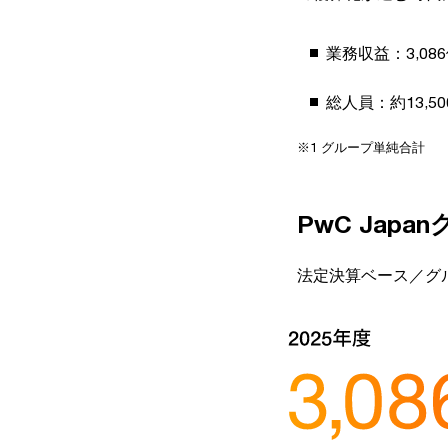
業務収益：3,08
総人員：約13,5
※1 グループ単純合計
PwC Jap
法定決算ベース／グ