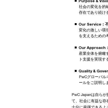
Purpose &
社会の変化を的
存在であり続け
Our Servi
変化の激しい環
を支えるための
Our Appr
産業全体を俯瞰
ト支援を実現す
Quality &
PwCグローバ
ールをご説明し
PwC Japanは
て、社会に有益な存在
十分に発揮できるよ