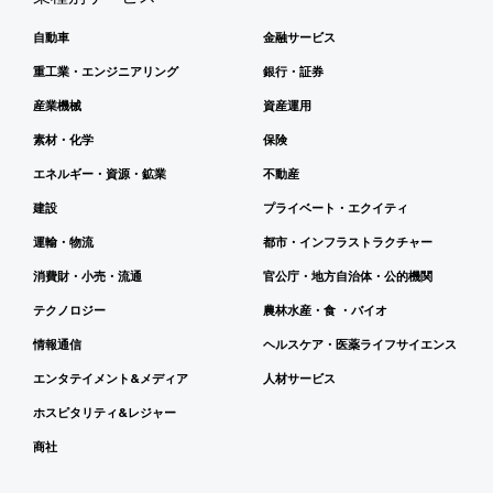
自動車
金融サービス
重工業・エンジニアリング
銀行・証券
産業機械
資産運用
素材・化学
保険
エネルギー・資源・鉱業
不動産
建設
プライベート・エクイティ
運輸・物流
都市・インフラストラクチャー
消費財・小売・流通
官公庁・地方自治体・公的機関
テクノロジー
農林水産・食 ・バイオ
情報通信
ヘルスケア・医薬ライフサイエンス
エンタテイメント&メディア
人材サービス
ホスピタリティ&レジャー
商社