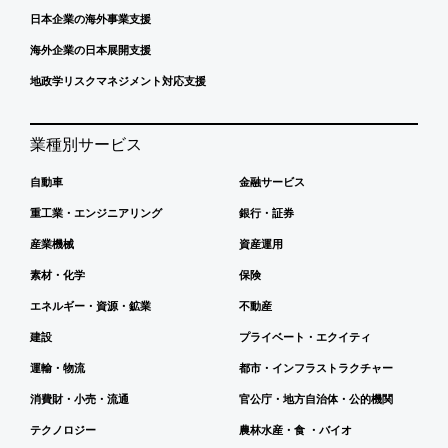
日本企業の海外事業支援
海外企業の日本展開支援
地政学リスクマネジメント対応支援
業種別サービス
自動車
金融サービス
重工業・エンジニアリング
銀行・証券
産業機械
資産運用
素材・化学
保険
エネルギー・資源・鉱業
不動産
建設
プライベート・エクイティ
運輸・物流
都市・インフラストラクチャー
消費財・小売・流通
官公庁・地方自治体・公的機関
テクノロジー
農林水産・食 ・バイオ