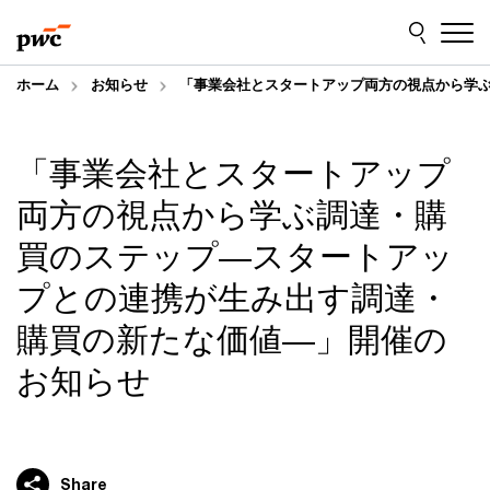
Skip
Skip
to
to
content
footer
ホーム
お知らせ
「事業会社とスタートアップ両方の視点から学
「事業会社とスタートアップ
両方の視点から学ぶ調達・購
買のステップ―スタートアッ
プとの連携が生み出す調達・
購買の新たな価値―」開催の
お知らせ
Share