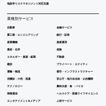
地政学リスクマネジメント対応支援
業種別サービス
自動車
金融サービス
重工業・エンジニアリング
銀行・証券
産業機械
資産運用
素材・化学
保険
エネルギー・資源・鉱業
不動産
建設
プライベート・エクイティ
運輸・物流
都市・インフラストラクチャー
消費財・小売・流通
官公庁・地方自治体・公的機関
テクノロジー
農林水産・食 ・バイオ
情報通信
ヘルスケア・医薬ライフサイエンス
エンタテイメント&メディア
人材サービス