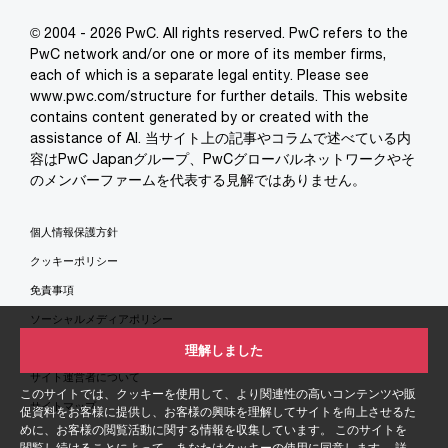
© 2004 - 2026 PwC. All rights reserved. PwC refers to the
PwC network and/or one or more of its member firms,
each of which is a separate legal entity. Please see
www.pwc.com/structure for further details. This website
contains content generated by or created with the
assistance of AI. 当サイト上の記事やコラムで述べている内
容はPwC Japanグループ、PwCグローバルネットワークやそ
のメンバーファームを代表する見解ではありません。
個人情報保護方針
クッキーポリシー
免責事項
ソーシャルメディアポリシー
特定商取引法に基づく表示
理解しました
サイト運営者について
このサイトでは、クッキーを使用して、より関連性の高いコンテンツや販
サイトマップ
促資料をお客様に提供し、お客様の興味を理解してサイトを向上させるた
めに、お客様の閲覧活動に関する情報を収集しています。 このサイトを
閲覧し続けることによって、あなたはクッキーの使用に同意します。 詳