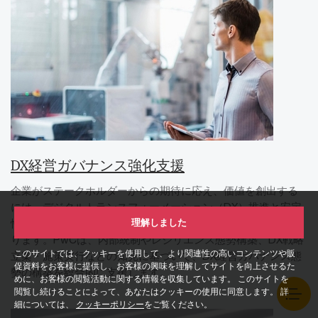
DX経営ガバナンス強化支援
企業がステークホルダーからの期待に応え、価値を創出する
には、デジタルトランスフォーメーション（DX）推進と安定
理解しました
性を高めるためのリスクガバナンスに対応していく必要があ
ります。PwCは、内部統制やレジリエンス態勢構築、DX戦略
このサイトでは、クッキーを使用して、より関連性の高いコンテンツや販
立案・施策実行などの知見に基づいて、DX経営ガバナンス態
促資料をお客様に提供し、お客様の興味を理解してサイトを向上させるた
勢の構築を総合的に支援します。
めに、お客様の閲覧活動に関する情報を収集しています。 このサイトを
閲覧し続けることによって、あなたはクッキーの使用に同意します。 詳
細については、
クッキーポリシー
をご覧ください。