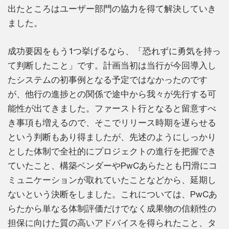
出たところはユーザー部門の協力を得て解決していき
ました。
成功要因をもう1つ挙げるなら、「恐れずに勇気を持っ
て判断したこと」です。計画当初は当行が今回導入し
たシステムの初事例となる予定ではなかったのです
が、他行の進捗との関係で途中から我々が先行する可
能性が出てきました。ファースト行となると留意すべ
き事項も増えるので、そこでリリース時期を遅らせる
という判断もあり得ましたが、先述のようにしっかり
とした体制で全社的にプロジェクトの進行を把握でき
ていたこと、構築ベンダーやPwCあらたとも円滑にコ
ミュニケーションが取れていたことなどから、延期し
ないという決断をしました。これについては、PwCあ
らたから単なる体制評価だけでなく成果物の信頼性の
担保に向けた質の高いアドバイスを得られたこと、タ