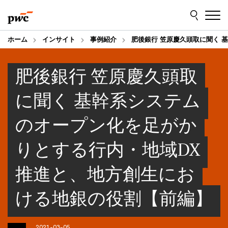
Skip
Skip
to
to
content
footer
ホーム
インサイト
事例紹介
肥後銀行 笠原慶久頭取に聞く 
肥後銀行 笠原慶久頭取
に聞く 基幹系システム
のオープン化を足がか
りとする行内・地域DX
推進と、地方創生にお
ける地銀の役割【前編】
2021-03-05