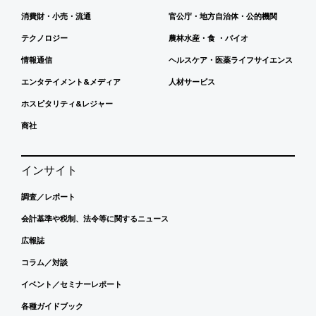
消費財・小売・流通
官公庁・地方自治体・公的機関
テクノロジー
農林水産・食 ・バイオ
情報通信
ヘルスケア・医薬ライフサイエンス
エンタテイメント&メディア
人材サービス
ホスピタリティ&レジャー
商社
インサイト
調査／レポート
会計基準や税制、法令等に関するニュース
広報誌
コラム／対談
イベント／セミナーレポート
各種ガイドブック