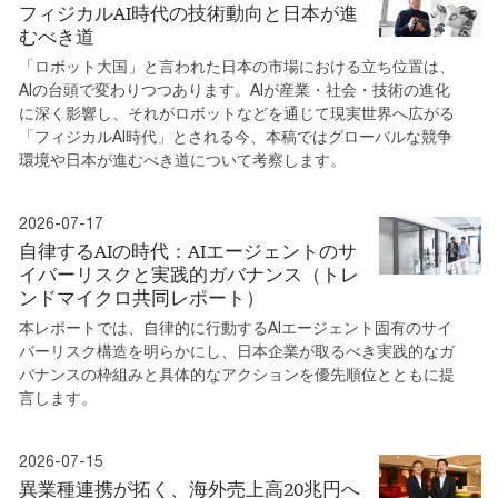
フィジカルAI時代の技術動向と日本が進
むべき道
「ロボット大国」と言われた日本の市場における立ち位置は、
AIの台頭で変わりつつあります。AIが産業・社会・技術の進化
に深く影響し、それがロボットなどを通じて現実世界へ広がる
「フィジカルAI時代」とされる今、本稿ではグローバルな競争
環境や日本が進むべき道について考察します。
2026-07-17
自律するAIの時代：AIエージェントのサ
イバーリスクと実践的ガバナンス（トレ
ンドマイクロ共同レポート）
本レポートでは、自律的に行動するAIエージェント固有のサイ
バーリスク構造を明らかにし、日本企業が取るべき実践的なガ
バナンスの枠組みと具体的なアクションを優先順位とともに提
言します。
2026-07-15
異業種連携が拓く、海外売上高20兆円へ