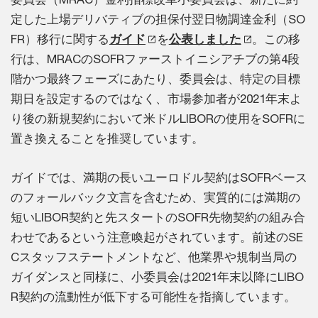
定した上場デリバティブの担保付翌日物調達金利（SO
FR）移行に関する
ガイド
を
公表しました
。この移
行は、MRACのSOFRファーストイニシアチブの第4段
階かつ最終フェーズにあたり、委員会は、特定の目標
期日を設定するのではなく、市場参加者が2021年末よ
り後の新規契約において米ドルLIBORの使用をSOFRに
置き換えることを推奨しています。
ガイドでは、満期の長いユーロドル契約はSOFRベース
のフォールバック文言を含むため、実質的には満期の
短いLIBOR契約と先スタートのSOFR先物契約の組み合
わせであるという注意喚起がされています。前述のSE
Cスタッフステートメントなど、他業界や規制当局の
ガイダンスと同様に、小委員会は2021年末以降にLIBO
R契約の流動性が低下する可能性を指摘しています。