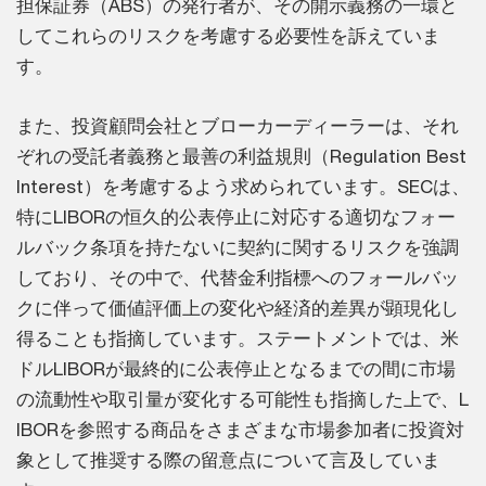
担保証券（ABS）の発行者が、その開示義務の一環と
してこれらのリスクを考慮する必要性を訴えていま
す。
また、投資顧問会社とブローカーディーラーは、それ
ぞれの受託者義務と最善の利益規則（Regulation Best
Interest）を考慮するよう求められています。SECは、
特にLIBORの恒久的公表停止に対応する適切なフォー
ルバック条項を持たないに契約に関するリスクを強調
しており、その中で、代替金利指標へのフォールバッ
クに伴って価値評価上の変化や経済的差異が顕現化し
得ることも指摘しています。ステートメントでは、米
ドルLIBORが最終的に公表停止となるまでの間に市場
の流動性や取引量が変化する可能性も指摘した上で、L
IBORを参照する商品をさまざまな市場参加者に投資対
象として推奨する際の留意点について言及していま