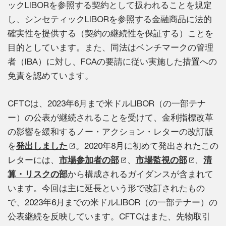
ックLIBORを参照する契約として扱われることを規定
し、シンセティックLIBORを参照する金融商品に法的
確実性を提供する（契約の継続性を保証する）ことを
目的としています。また、同法はベンチマークの管理
者（IBA）に対し、FCAの要請に従い実施した措置への
免責を認めています。
CFTCは、2023年6月まで米ドルLIBOR（の一部テナ
ー）の公表が継続されることを受けて、金利指標改革
の影響を緩和するノー・アクション・レターの改訂版
を
発出しました
。2020年8月に初めて発出されたこの
レターには、
市場参加者の部
、
市場監視の部
、
清
算・リスクの部
から構成されるガイダンスが含まれて
います。今回は主に延長という形で改訂されたもの
で、2023年6月までの米ドルLIBOR（の一部テナー）の
公表継続を反映しています。CFTCはまた、先物取引