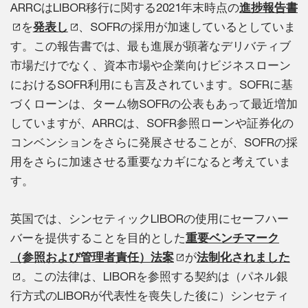
ARRCはLIBOR移行に関する2021年末時点の
進捗報告書
を
発表し
、SOFRの採用が加速しているとしていま
す。この報告書では、最も進展が顕著なデリバティブ
市場だけでなく、資本市場や企業向けビジネスローン
におけるSOFR利用にも言及されています。SOFRに基
づくローンは、ターム物SOFRの公表もあって最近増加
していますが、ARRCは、SOFR参照ローンや証券化の
コンベンションをさらに発展させることが、SOFRの採
用をさらに加速させる重要なカギになると考えていま
す。
英国では、シンセティックLIBORの使用にセーフハー
バーを提供することを目的とした
重要ベンチマーク
（参照および管理者責任）法案
が
法制化されました
。この法律は、LIBORを参照する契約は（パネル銀
行方式のLIBORが代表性を喪失した後に）シンセティ