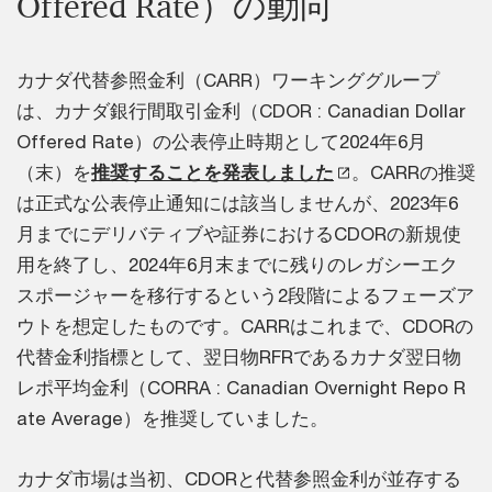
Offered Rate）の動向
カナダ代替参照金利（CARR）ワーキンググループ
は、カナダ銀行間取引金利（CDOR : Canadian Dollar
Offered Rate）の公表停止時期として2024年6月
（末）を
推奨することを発表しました
。CARRの推奨
は正式な公表停止通知には該当しませんが、2023年6
月までにデリバティブや証券におけるCDORの新規使
用を終了し、2024年6月末までに残りのレガシーエク
スポージャーを移行するという2段階によるフェーズア
ウトを想定したものです。CARRはこれまで、CDORの
代替金利指標として、翌日物RFRであるカナダ翌日物
レポ平均金利（CORRA : Canadian Overnight Repo R
ate Average）を推奨していました。
カナダ市場は当初、CDORと代替参照金利が並存する