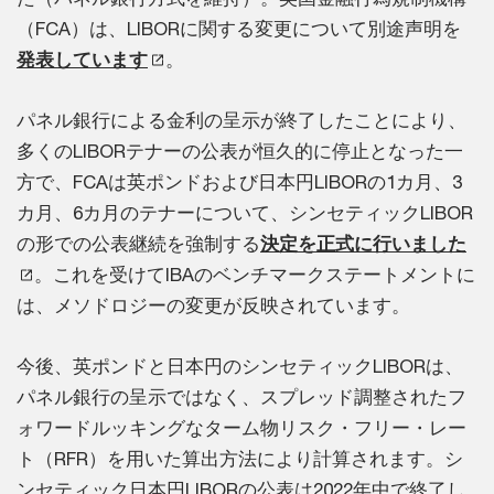
（FCA）は、LIBORに関する変更について別途声明を
発表しています
。
パネル銀行による金利の呈示が終了したことにより、
多くのLIBORテナーの公表が恒久的に停止となった一
方で、FCAは英ポンドおよび日本円LIBORの1カ月、3
カ月、6カ月のテナーについて、シンセティックLIBOR
の形での公表継続を強制する
決定を正式に行いました
。これを受けてIBAのベンチマークステートメントに
は、メソドロジーの変更が反映されています。
今後、英ポンドと日本円のシンセティックLIBORは、
パネル銀行の呈示ではなく、スプレッド調整されたフ
ォワードルッキングなターム物リスク・フリー・レー
ト（RFR）を用いた算出方法により計算されます。シ
ンセティック日本円LIBORの公表は2022年中で終了し