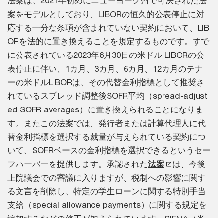
法案は、2021年初めにニューヨーク州で可決された法
案をモデルとしており、LIBORの恒久的公表停止に対
応する十分な条項が含まれていない契約において、LIB
ORを法的に置き換えることを規定するものです。すで
に公表されている2023年6月30日の米ドル LIBORの公
表停止に伴い、1カ月、3カ月、6カ月、12カ月のテナ
ーの米ドルLIBORは、その代替金利指標として推奨さ
れているスプレッド調整後SOFR平均（spread-adjust
ed SOFR averages）に置き換えられることになりま
す。またこの法案では、発行者または計算代理人に代
替金利指標を選択する裁量が与えられている契約につ
いて、SOFRベースの金利指標を選択できるというセー
フハーバーを提供します。承認された
法案
は、今後
上院議会での審議に入りますが、税制への影響に関す
る文言を削除し、特定の学生ローンに関する特別手当
支給（special allowance payments）に関する規定を