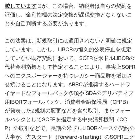
唆しています
が、この場合、納税者は自らの契約を
評価し、金利指標の法定交換が課税交換とならないこ
とを自己判断する必要があります。
この法案は、新規取引には適用されないと明確に規定
しています。しかし、LIBORの恒久的公表停止を想定
していない既存契約において、SOFRを米ドルLIBORの
代替金利指標として指定することにより、事実上SOFR
へのエクスポージャーを持つレガシー商品群を増加さ
せ続けることになります。ARRCが推奨するハードワ
イヤードなフォールバック条項やISDAのデリバティブ
用IBORフォールバック、消費者金融保護局（CFPB）
が発表したZ規制の変更などを含む取引、またフォー
ルバックとしてSOFRを指定する中央清算機関（CC
P）の取引などで、長期の米ドルLIBORベースの契約の
大半が、先スタート（forward-starting）のSOFRエク