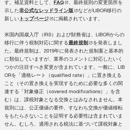
す。補足資料として、
FAQ
、最終規則の変更箇所を
示した
非公式なレッドライン版
などがLIBOR移行の
新しい
トップページ
に掲載されています。
米国内国歳入庁（IRS）および財務省は、LIBORからの
移行に伴う税制対応に関する
最終規制
を発表しまし
た。最終規制は、2019年に発表された規制案と基本的
に類似していますが、業界のコメントに対応したいく
つかの注目すべき変更が含まれています。一般に、LIB
ORを「適格レート（qualified rate）」に置き換える
こと（その置き換えを実現するために必要な多くの関
連する「対象修正（covered modifications）」を含
む）は、課税対象となる交換とはみなされません。本
規則には、公正価値の要件、すなわち交換が価値移転
をもたらさないことを証明する必要性は含まれていま
せん。むしろ、適用される税法に基づいて課税対象と