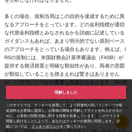
を分析しなければなりません。
多くの場合、規制当局はこの目的を達成するために異
なるアプローチをとっています。どの金利指標が適切
な代替金利指標とみなされるかを詳細に記述している
ガイダンスもあれば、あまり明示的でない原則ベース
のアプローチをとっている場合もあります。例えば、I
RSの規制には、米国財務会計基準審議会（FASB）が
提供する救済措置と明確な類似性があり、両者の意図
が類似していることを踏まえれば驚きはありません
が、一方でいくつかの重要な相違点もあります。FASB
のガイダンスの適用は選択的であるのに対し、IRSのガ
理解しました
イダンスは強制的なものです。また、FASBのガイダン
このサイトでは、クッキーを使用して、より関連性の高いコンテンツや販
スには、IRSが提示するような代替金利指標が満たすべ
促資料をお客様に提供し、お客様の興味を理解してサイトを向上させるた
き一定の基準に関する要件は含まれていません。
めに、お客様の閲覧活動に関する情報を収集しています。 このサイトを
閲覧し続けることによって、あなたはクッキーの使用に同意します。 詳
細については、
クッキーポリシー
をご覧ください。
最後に、FASBは金利指標の置き換えに伴い発生する全