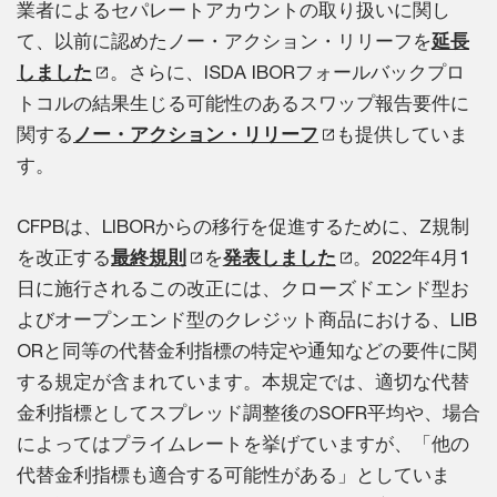
業者によるセパレートアカウントの取り扱いに関し
て、以前に認めたノー・アクション・リリーフを
延長
しました
。さらに、ISDA IBORフォールバックプロ
トコルの結果生じる可能性のあるスワップ報告要件に
関する
ノー・アクション・リリーフ
も提供していま
す。
CFPBは、LIBORからの移行を促進するために、Z規制
を改正する
最終規則
を
発表しました
。2022年4月1
日に施行されるこの改正には、クローズドエンド型お
よびオープンエンド型のクレジット商品における、LIB
ORと同等の代替金利指標の特定や通知などの要件に関
する規定が含まれています。本規定では、適切な代替
金利指標としてスプレッド調整後のSOFR平均や、場合
によってはプライムレートを挙げていますが、「他の
代替金利指標も適合する可能性がある」としていま