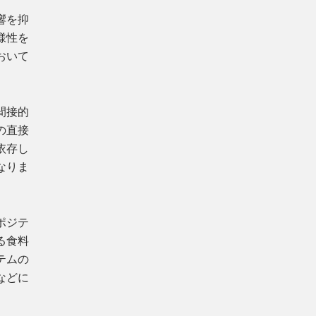
響を抑
様性を
おいて
間接的
の直接
依存し
なりま
ポジテ
る食料
テムの
などに