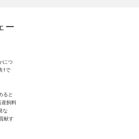
ェー
かにつ
表1で
めると
畜産飼料
発な
貢献す