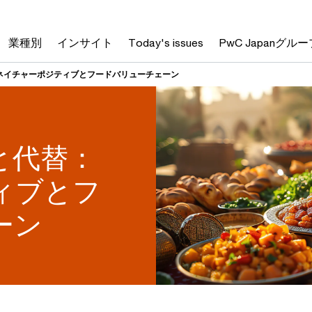
業種別
インサイト
Today's issues
PwC Japanグルー
ネイチャーポジティブとフードバリューチェーン
と代替：
ィブとフ
ーン