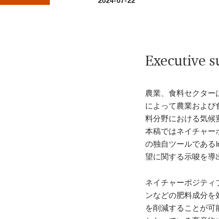
2024-07-22
Executive 
農業、食料セクター
によって農業および
料分野における気候
本稿ではネイチャー
の独自ツールであるInte
望に関する示唆を導
ネイチャーポジティ
ンなどの肥料成分を
を削減することが可