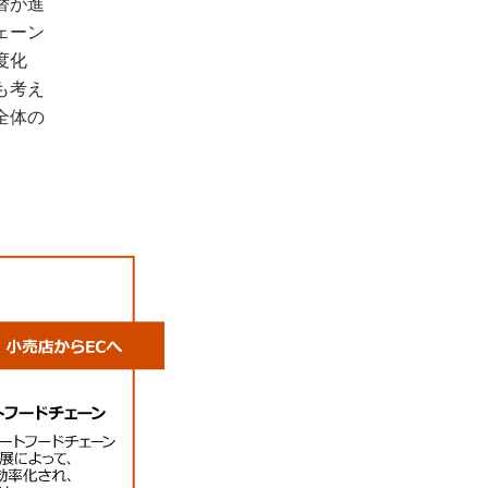
替が進
ェーン
度化
も考え
全体の