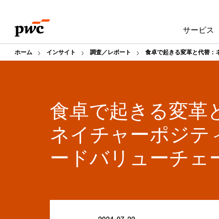
Skip
Skip
to
to
サービス
content
footer
ホーム
インサイト
調査／レポート
食卓で起きる変革と代替：
食卓で起きる変革
ネイチャーポジテ
ードバリューチェ