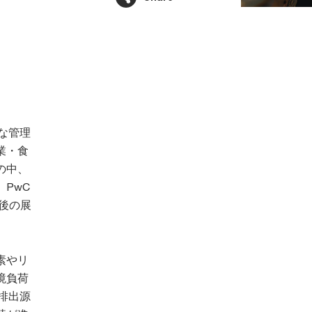
な管理
業・食
の中、
PwC
、今後の展
素やリ
境負荷
排出源