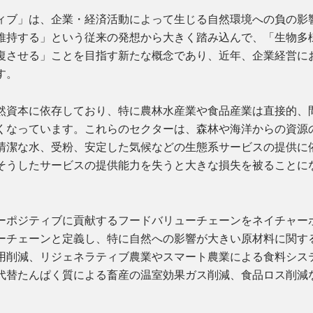
ィブ」は、企業・経済活動によって生じる自然環境への負の影
維持する」という従来の発想から大きく踏み込んで、「生物多
復させる」ことを目指す新たな概念であり、近年、企業経営に
す。
然資本に依存しており、特に農林水産業や食品産業は直接的、
くなっています。これらのセクターは、森林や海洋からの資源
清潔な水、受粉、安定した気候などの生態系サービスの提供に
そうしたサービスの提供能力を失うと大きな損失を被ることに
ーポジティブに貢献するフードバリューチェーンをネイチャー
ーチェーンと定義し、特に自然への影響が大きい原材料に関す
用削減、リジェネラティブ農業やスマート農業による食料シス
代替たんぱく質による畜産の温室効果ガス削減、食品ロス削減
。