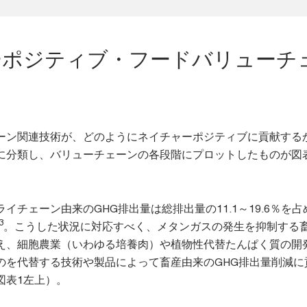
ーポジティブ・フードバリューチ
ーン関連技術が、どのようにネイチャーポジティブに貢献する
に分類し、バリューチェーンの各段階にプロットしたものが図
イチェーン由来のGHG排出量は総排出量の11.1～19.6％を占
3
。こうした状況に対応すべく、メタンガスの発生を抑制する
え、細胞農業（いわゆる培養肉）や植物性代替たんぱく質の開
のを代替する技術や製品によって畜産由来のGHG排出量削減に
図表1左上）。