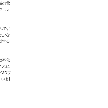
械の電
でしょ
んでお
は少な
献する
効率化
これに
3Dプ
ロス削