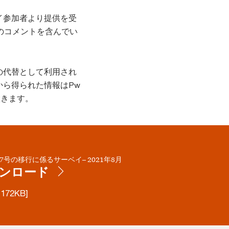
イ参加者より提供を受
のコメントを含んでい
の代替として利用され
ら得られた情報はPw
置きます。
第17号の移行に係るサーベイ– 2021年8月
ンロード
,172KB]