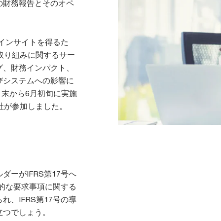
の財務報告とそのオペ
るインサイトを得るた
取り組みに関するサー
グ、財務インパクト、
びシステムへの影響に
月末から6月初旬に実施
社が参加しました。
ーがIFRS第17号へ
体的な要求事項に関する
、IFRS第17号の導
立つでしょう。