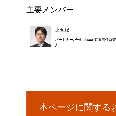
主要メンバー
小玉 聡
パートナー, PwC Japan有限責任監
人
本ページに関する