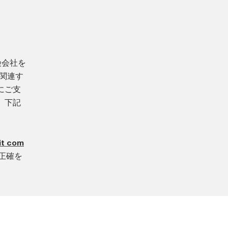
険会社を
は関連す
にご支
、下記
it com
正確を
。