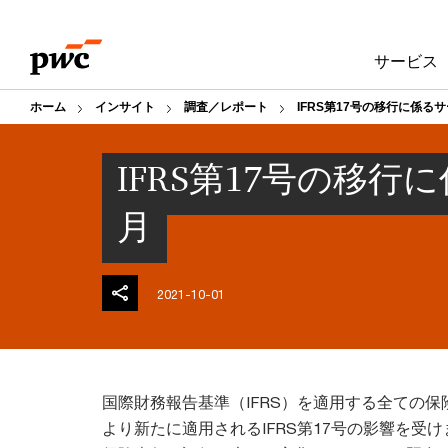
Skip
Skip
to
to
サービス
content
footer
ホーム
インサイト
調査／レポート
IFRS第17号の移行に係るサー
IFRS第17号の移行に
月
2021-10-01
国際財務報告基準（IFRS）を適用する全ての保険
より新たに適用されるIFRS第17号の影響を受けま