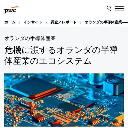
Skip
Skip
to
to
content
footer
ホーム
インサイト
調査／レポート
オランダの半導体産業―
オランダの半導体産業
危機に瀕するオランダの半導
体産業のエコシステム