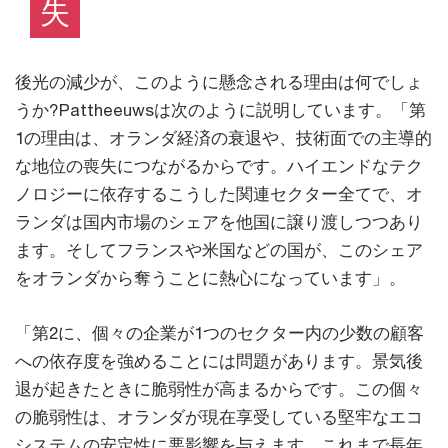
失
後光の減少が、このように懸念される理由は何でしょ
うか?Pattheeuwsは次のように説明しています。「第
1の理由は、オランダ経済の衰退や、技術面での主導的
な地位の喪失につながるからです。ハイエンドなテク
ノロジーに依存するこうした関連セクター全てで、オ
ランダは国内市場のシェアを他国に譲り渡しつつあり
ます。そしてフランスや米国などの国が、このシェア
をオランダから奪うことに熱心になっています」。
「第2に、個々の企業が1つのセクター内の少数の顧客
への依存度を強めることには問題があります。景気後
退が起きたときに脆弱性が高まるからです。この個々
の脆弱性は、オランダが現在享受している堅牢なエコ
システムの安定性に悪影響を与えます。これまで長年