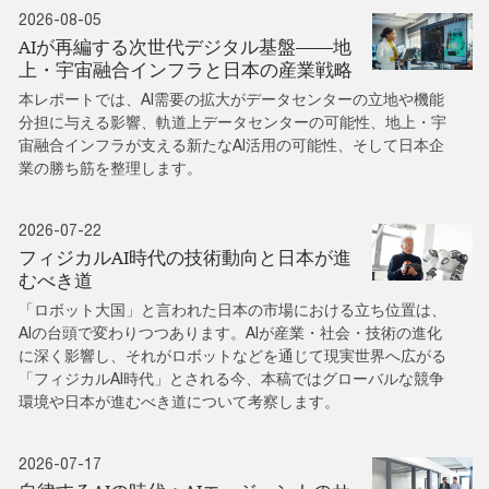
2026-08-05
AIが再編する次世代デジタル基盤――地
上・宇宙融合インフラと日本の産業戦略
本レポートでは、AI需要の拡大がデータセンターの立地や機能
分担に与える影響、軌道上データセンターの可能性、地上・宇
宙融合インフラが支える新たなAI活用の可能性、そして日本企
業の勝ち筋を整理します。
2026-07-22
フィジカルAI時代の技術動向と日本が進
むべき道
「ロボット大国」と言われた日本の市場における立ち位置は、
AIの台頭で変わりつつあります。AIが産業・社会・技術の進化
に深く影響し、それがロボットなどを通じて現実世界へ広がる
「フィジカルAI時代」とされる今、本稿ではグローバルな競争
環境や日本が進むべき道について考察します。
2026-07-17