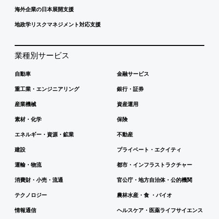
海外企業の日本展開支援
地政学リスクマネジメント対応支援
業種別サービス
自動車
金融サービス
重工業・エンジニアリング
銀行・証券
産業機械
資産運用
素材・化学
保険
エネルギー・資源・鉱業
不動産
建設
プライベート・エクイティ
運輸・物流
都市・インフラストラクチャー
消費財・小売・流通
官公庁・地方自治体・公的機関
テクノロジー
農林水産・食 ・バイオ
情報通信
ヘルスケア・医薬ライフサイエンス