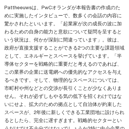
Pattheeuwsは、PwCオランダが本報告書の作成のた
めに実施したインタビューで、数多くの会話の内容に
驚かされたといいます。「起業家が次の成長の波に加
わるための自身の能力と意欲について疑問を呈すると
いう状況は、何かが深刻に間違っています」。彼は、
政府が直接支援することができる2つの主要な課題領域
として、エネルギーとスペースを挙げています。「半
導体セクターを戦略的に重要だと考えるのであれば、
この業界の企業に送電網への優先的なアクセスを与え
るべきです。そして、物理的なスペースについては、
市町村や州などとの交渉が長引くことが少なくありま
せん。それが必ずしもやる気の低下を招くわけではな
いにせよ、拡大のための拠点として自治体が約束した
スペースが、2年後に新しくできる工業団地に設けられ
るとしたら、完全に遅すぎます。戦略的セクターとい
うだけでは不十分ではないでしょうか?特に中小企業の