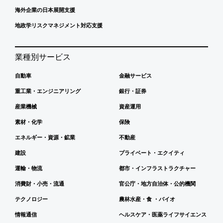
海外企業の日本展開支援
地政学リスクマネジメント対応支援
業種別サービス
自動車
金融サービス
重工業・エンジニアリング
銀行・証券
産業機械
資産運用
素材・化学
保険
エネルギー・資源・鉱業
不動産
建設
プライベート・エクイティ
運輸・物流
都市・インフラストラクチャー
消費財・小売・流通
官公庁・地方自治体・公的機関
テクノロジー
農林水産・食 ・バイオ
情報通信
ヘルスケア・医薬ライフサイエンス