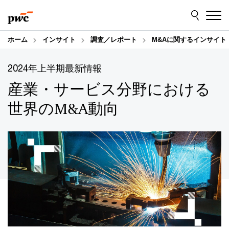
Skip
Skip
to
to
content
footer
ホーム
インサイト
調査／レポート
M&Aに関するインサイト
2024年上半期最新情報
産業・サービス分野における
世界のM&A動向