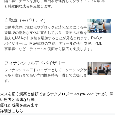
編・再生チームを擁し、専門家が連携してクライアントの変革
と持続的な成長を支援します。
自動車（モビリティ）
自動車業界は電動化やブロック経済化などによる事
業環境の急激な変化に直面しており、業界の垣根を
越えたM&Aが引き続き増加することが見込まれます。PwCアド
バイザリーは、M&A戦略の立案、ディールの実行支援、PMI、
事業再生など、ディールの側面から幅広く支援します。
フィナンシャルアドバイザリー
フィナンシャルアドバイザーとして、ソーシングか
ら取引実行まで高い専門性を持ち一貫して支援しま
す。
未来を拓く洞察と信頼できるテクノロジー
so you can
それが、深
い思考と迅速な行動、
優れた成果を生み出す
詳細はこちら