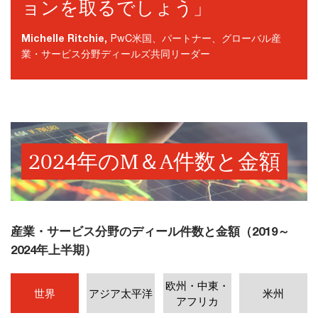
ョンを取るでしょう」
Michelle Ritchie,
PwC米国、パートナー、グローバル産
業・サービス分野ディールズ共同リーダー
2024年のM＆A件数と金額
産業・サービス分野のディール件数と金額（2019～
2024年上半期）
欧州・中東・
世界
アジア太平洋
米州
アフリカ