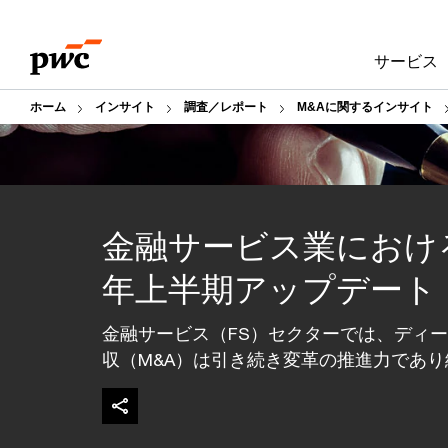
Skip
Skip
to
to
サービス
content
footer
ホーム
インサイト
調査／レポート
M&Aに関するインサイト
金融サービス業における
年上半期アップデート
金融サービス（FS）セクターでは、ディ
収（M&A）は引き続き変革の推進力であ