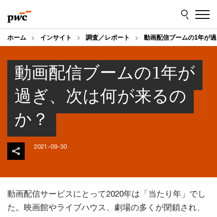
Skip
Skip
to
to
content
footer
ホーム
インサイト
調査／レポート
動画配信ブームの1年が
動画配信ブームの1年が
過ぎ、次は何が来るの
か？
2021-09-30
動画配信サービスにとって2020年は「当たり年」でし
た。映画館やライブハウス、劇場の多くが閉鎖され、