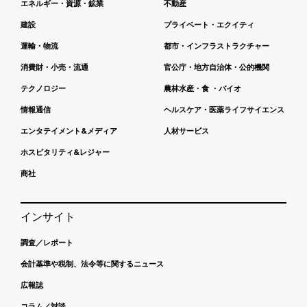
エネルギー・資源・鉱業
不動産
建設
プライベート・エクイティ
運輸・物流
都市・インフラストラクチャー
消費財・小売・流通
官公庁・地方自治体・公的機関
テクノロジー
農林水産・食 ・バイオ
情報通信
ヘルスケア・医薬ライフサイエンス
エンタテイメント&メディア
人材サービス
ホスピタリティ&レジャー
商社
インサイト
調査／レポート
会計基準や税制、法令等に関するニュース
広報誌
コラム／対談