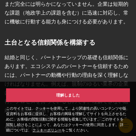
まだ完全には明らかになっていません。企業は短期的
な課題（地政学上の課題を含む）に迅速に対応し、常
に機敏に行動する能力も身につける必要があります。
土台となる信頼関係を構築する
結婚と同じく、パートナーシップの基礎も信頼関係に
あります。エコシステムのパートナーを信頼するため
には、パートナーの動機や行動の理由を深く理解しな
ければなりません。例えば、規制のゆるい業界の企業
は、規制の厳しい業界の企業とは異なる文化、実務慣
理解しました
行、プロセスを持っているものです。理解できない組
このサイトでは、クッキーを使用して、より関連性の高いコンテンツや販
織と効果的に協働することはできません。エコシステ
促資料をお客様に提供し、お客様の興味を理解してサイトを向上させるた
ムのパートナーを理解するために時間と労力をかける
めに、お客様の閲覧活動に関する情報を収集しています。 このサイトを
閲覧し続けることによって、あなたはクッキーの使用に同意します。 詳
価値はあります。
細については、
クッキーポリシー
をご覧ください。