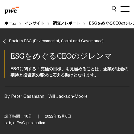
Skip
Skip
to
to
content
footer
ホーム
インサイト
調査／レポート
ESGをめぐるCEOのジレ
Back to ESG (Environmental, Social and Governance)
ESGをめぐるCEOのジレンマ
ESGに関する「究極の目標」を見極めることは、企業が社会の
期待と投資家の要求に応える助けとなります。
By
Peter Gassmann、Will Jackson-Moore
読了時間：18分
2022年12月6日
s+b, a PwC publication