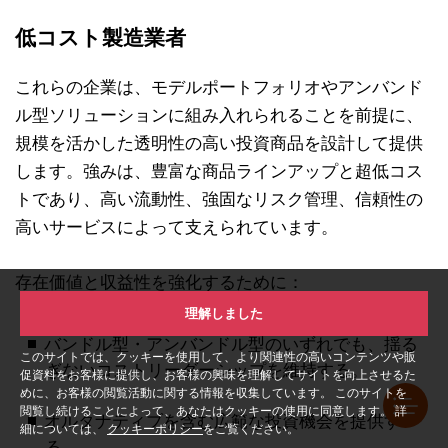
低コスト製造業者
これらの企業は、モデルポートフォリオやアンバンド
ル型ソリューションに組み入れられることを前提に、
規模を活かした透明性の高い投資商品を設計して提供
します。強みは、豊富な商品ラインアップと超低コス
トであり、高い流動性、強固なリスク管理、信頼性の
高いサービスによって支えられています。
存在価値と収益性を強化するために：
理解しました
バンドル型・アンバンドル型のいずれでも、揺る
このサイトでは、クッキーを使用して、より関連性の高いコンテンツや販
ぎないコストリーダーシップを維持する。
促資料をお客様に提供し、お客様の興味を理解してサイトを向上させるた
めに、お客様の閲覧活動に関する情報を収集しています。 このサイトを
閲覧し続けることによって、あなたはクッキーの使用に同意します。 詳
オルタナティブを含む広範な投資機会を提供す
細については、
クッキーポリシー
をご覧ください。
る。