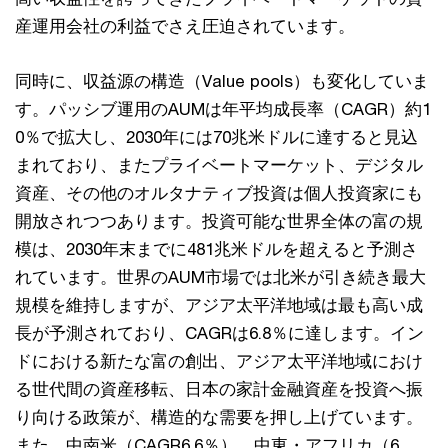
産運用会社の利益でさえ圧迫されています。
同時に、収益源の構造（Value pools）も変化していま
す。パッシブ運用のAUMは年平均成長率（CAGR）約1
0％で拡大し、2030年には70兆米ドルに達すると見込
まれており、またプライベートマーケット、デジタル
資産、その他のオルタナティブ投資は個人投資家にも
開放されつつあります。投資可能な世界全体の富の規
模は、2030年末までに481兆米ドルを超えると予測さ
れています。世界のAUM市場では北米が引き続き最大
規模を維持しますが、アジア太平洋地域は最も高い成
長が予測されており、CAGRは6.8％に達します。イン
ドにおける新たな富の創出、アジア太平洋地域におけ
る世代間の資産移転、日本の家計金融資産を投資へ振
り向ける政策が、構造的な需要を押し上げています。
また、中南米（CAGR6.6％）、中東・アフリカ（6.