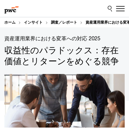
Skip
Skip
to
to
content
footer
ホーム
インサイト
調査／レポート
資産運用業界における変革
資産運用業界における変革への対応 2025
収益性のパラドックス：存在
価値とリターンをめぐる競争