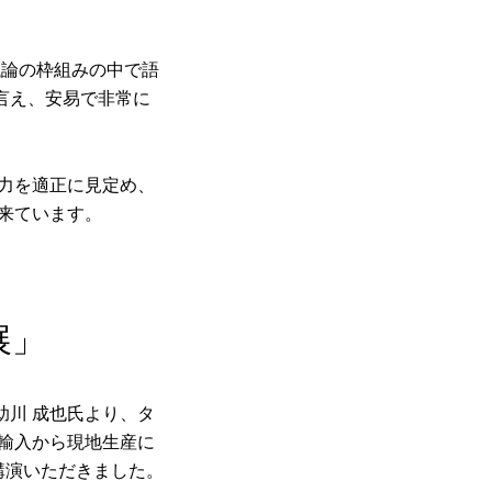
議論の枠組みの中で語
言え、安易で非常に
力を適正に見定め、
来ています。
展」
助川 成也氏より、タ
輸入から現地生産に
講演いただきました。