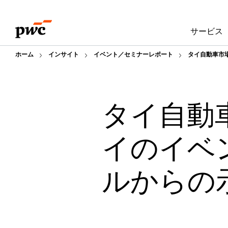
Skip
Skip
to
to
サービス
content
footer
ホーム
インサイト
イベント／セミナーレポート
タイ自動車市
タイ自動
イのイベ
ルからの