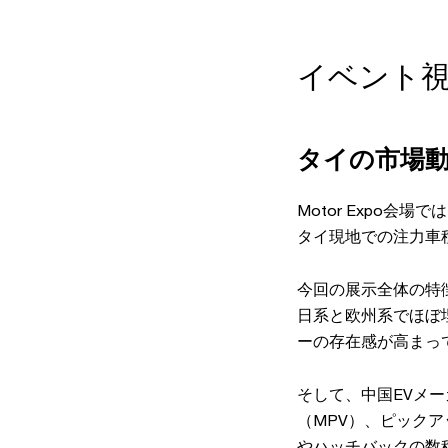
イベント
タイの市場
Motor Expo
タイ現地での注力車
今回の展示全体の特
日系と欧州系でほぼ
ーの存在感が高まっ
そして、中国EVメ
（MPV）、ピック
やハッチバックの数