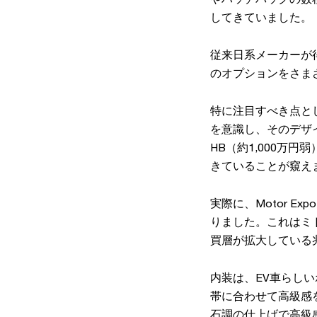
してきていました。
従来日系メーカーが
のオプションをさま
特に注目すべき点と
を意識し、そのデザ
HB（約1,000万
きていることが窺え
実際に、Motor E
りました。これはミ
買層が拡大している
内装は、EV車らし
帯に合わせて高級感
石調の仕上げで高級