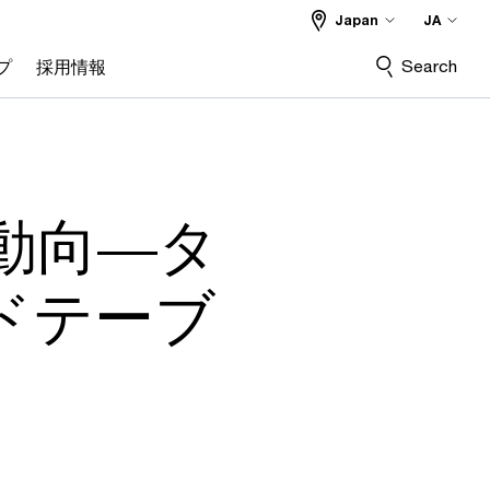
Japan
JA
Search
プ
採用情報
動向―タ
ドテーブ