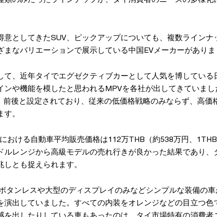
得意としてきたSUV、ピックアップについても、複数ラインナ
ざまなバリエーションで展示している中国EVメーカーがありま
して、近年タイでエグゼクティブカーとして人気を博している日
インや機能を模したと思われるMPVを各社が出してきていました
円弱）前後と設定されており、従来の低価格戦略のみならず、高
ます。
xpoにおける自動車平均販売価格は112万THB（約538万円、1TH
ドルレンジから高級モデルの売れ行きが良かった結果であり、タ
兆しとも捉えられます。
いボタンレスや大型のディスプレイのみなどシンプルな装備の車
を演出していました。すべての内装をオレンジなどの目立つ色
感を出したりしている車もあったのは、タイ市場特有の消費者