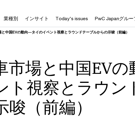
業種別
インサイト
Today's issues
PwC Japanグルー
場と中国EVの動向―タイのイベント視察とラウンドテーブルからの示唆（前編）
車市場と中国EVの
ント視察とラウン
示唆（前編）