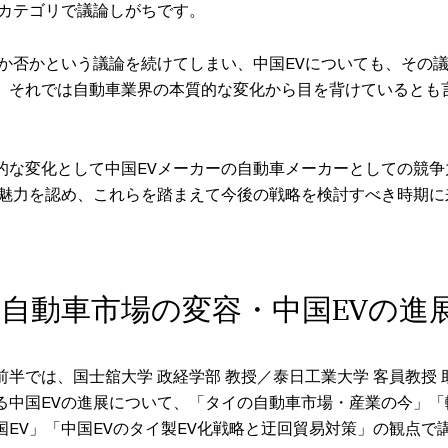
うカテゴリで議論しがちです。
るか否かという議論を続けてしまい、中国EVについても、その
、それでは自動車業界の本質的な変化から目を背けているとも
的な変化として中国EVメーカーの自動車メーカーとしての競争
の魅力を認め、これらを踏まえて今後の戦略を検討すべき時期に
自動車市場の変容・中国EVの進
半では、国士舘大学 政経学部 教授／泰日工業大学 客員教授 
る中国EVの進展について、「タイの自動車市場・産業の今」「
国EV」「中国EVのタイ製EV化戦略と迂回貿易対策」の観点で