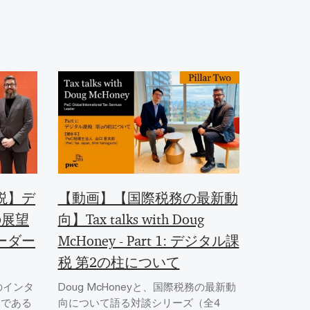
説】デ
【動画】【国際税務の最新動
の展望
向】Tax talks with Doug
ーダー
McHoney - Part 1: デジタル課
税 第2の柱について
のインタ
Doug McHoneyと、国際税務の最新動
ーである
向について語る対談シリーズ（全4