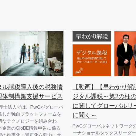
タル課税導入後の税務情
【動画】【早わかり解
理体制構築支援サービス
ジタル課税～第2の柱
に関してグローバルリ
税理士法人では、PwCがグローバ
発した独自プラットフォームを
に聞く～
切なテクノロジーを組み合わ
PwCグローバルネットワーク
企業のGloBE情報申告に係る
ーナショナルタックスリーダ
程の効率化・適正化を強力にサ