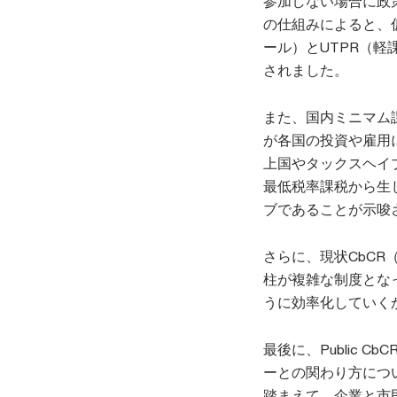
参加しない場合に政
の仕組みによると、
ール）とUTPR（
されました。
また、国内ミニマム
が各国の投資や雇用
上国やタックスヘイ
最低税率課税から生
ブであることが示唆
さらに、現状CbC
柱が複雑な制度とな
うに効率化していく
最後に、Public
ーとの関わり方につ
踏まえて、企業と市