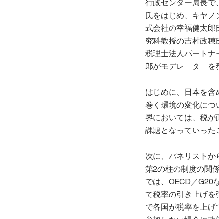
行政センター局長で、現
氏をはじめ、キヤノ
式会社の幸福健太郎
究科教授の吉村政穂
税理士法人パートナ
郎がモデレーターを
はじめに、日本を含
巻く環境の変化につ
界においては、税が
課題となっていった
次に、パネリストか
第2の柱の制度の関
では、OECD／G
て税率の引き上げを
で各国が税率を上げ