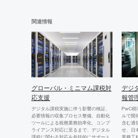
関連情報
グローバル・ミニマム課税対
デジ
応支援
報管
デジタル課税実施に伴う影響の検証、
PwC
必要情報の収集プロセス整備、自動化
ルで開
ツールによる税務業務効率化、コンプ
含む適
ライアンス対応に至るまで、デジタル
せ、日本
課税に関わる対応を包括的にサポート
業務工