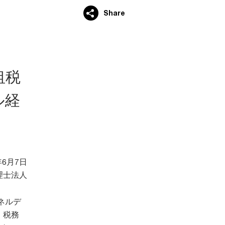
Share
租税
ル経
年6月7日
理士法人
ネルデ
・税務