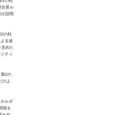
第2の柱
得合算ル
旨が説明
2の柱
による途
を含めた
ポジティ
第2の
どのよ
クホルダ
関係を
義を伝