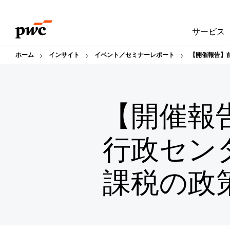
Skip
Skip
to
to
サービス
content
footer
ホーム
インサイト
イベント／セミナーレポート
【開催報告】
【開催報
行政セン
課税の政