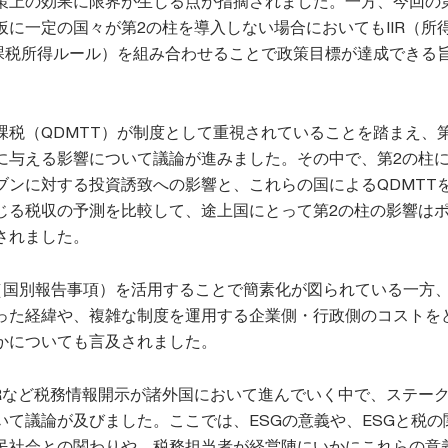
策上の効果に限界が生じる点が指摘されました。一方、今回の
仮に一定の国々が第2の柱を導入しない場合においてもIIR（所
軽課税所得ルール）を組み合わせることで政策目標が達成できる
課税（QDMTT）が制度として重視されていることを踏まえ、第
に与える影響について議論が進みました。その中で、第2の柱
ブンに対する投資誘致への影響と、これらの国によるQDMTT
じる税収の予測を比較して、途上国にとって第2の柱の影響は
されました。
R（国別報告事項）を活用することで簡素化が図られている一方、
った経緯や、複雑な制度を運用する企業側・行政側のコストを
かについても言及されました。
 CbCRなど税務情報開示が諸外国において進んでいく中で、ステー
いて議論が及びました。ここでは、ESGの意義や、ESGと税の
民社会との関わりや、税務担当者が経営陣にいかにこれらの意