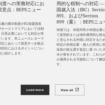
制度への実務対応にお
用的な税制への対応 ―
留意点：BEPSニュー
国歳入法（IRC）Sectio
891、およびSection
899（案）：BEPSニ
告書の開示制度がEU加盟国各
びオーストラリアにおいて法制
米国では、米国市民や米国企業
、日系企業においても対応が求
て差別的または域外適用的な税
ています。本ニュースレターで
と見なされる外国に対応するた
対応にあたって留意すべき観点
特定の外国企業・個人の所得に
務対応におけるポイントについ
追加の税を課す規定に基づいた
的に紹介します。
令が発令されています。これら
が適用される可能性について解
す。
Load more
View all