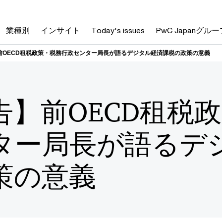
業種別
インサイト
Today's issues
PwC Japanグルー
前OECD租税政策・税務行政センター局長が語るデジタル経済課税の政策の意義
告】前OECD租税
ター局長が語るデ
策の意義