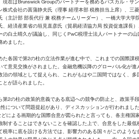
在はBrunswick Groupのパートナーを務めるパスカル・サ
ン株式会社の菖蒲静夫氏（理事 経理本部 税務担当上席）、三
氏（主計部 部長代行 兼 税務チームリーダー）、一橋大学大学
氏、経済産業省の垣見直彦氏（貿易経済協力局 投資促進課長）
ーの白土晴久が議論し、同じくPwC税理士法人パートナーの山
務めました。
めた各国で第2の柱の立法作業が進む中で、これまでの国際課
いて意見交換がされました。金融危機以降のグローバル化が進
政治の領域として捉えられ、これがもはや二国間ではなく、多
ことが語られました。
ら第2の柱の政策的意義である底辺への競争の防止と、政策手
係性について問題提起があり、ディスカッションが行われまし
20などによる画期的な国際合意が図られたと言っても、各主権国
強制することはできないことを確認した上で、合意をした最低
て税率に底を設ける方法では、影響力のある国々がこのような