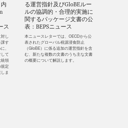
 内
る運営指針及びGloBEルー
n
ルの協調的・合理的実施に
関するパッケージ文書の公
ュース
表：BEPSニュース
に対し
本ニュースレターでは、OECDから公
を課す
表されたグローバル税源浸食防止
めに、
（GloBE）に係る追加の運営指針を含
対して
む、新たな複数の文書のうち主な文書
大統領
の概要について解説します。
の規定
説しま