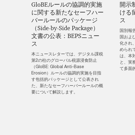
GloBEルールの協調的実施
開示
に関する新たなセーフハー
ける
バールールのパッケージ
ス
（Side-by-Side Package）
国別報
文書の公表：BEPSニュー
国およ
ス
化され
められ
本ニュースレターでは、デジタル課税
は、本
第2の柱のグローバル税源浸食防止
と、実
（GloBE: Global Anti-Base
て多面
Erosion）ルールの協調的実施を目指
す包括的パッケージとして公表され
た、新たなセーフハーバールールの概
要について解説します。