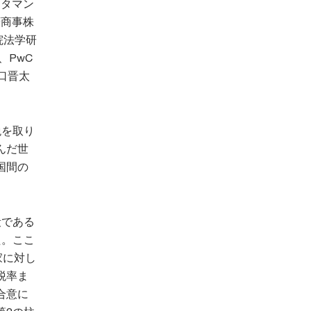
ンタマン
菱商事株
院法学研
、PwC
口晋太
税を取り
んだ世
国間の
段である
た。ここ
家に対し
税率ま
合意に