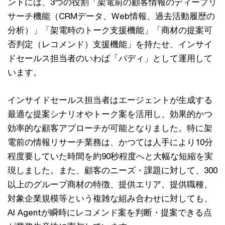
ントには、3つの役割「架電前の顧客情報のディープリ
サーチ機能（CRMデータ、Web情報、過去活動履歴の
分析）」「架電時のトーク支援機能」「商材の提案可
否判定（レコメンド）支援機能」を持たせ、インサイ
ドセールス担当者のいわば「バディ」として運用して
います。
インサイドセールス担当者はエージェントが生成する
最適な提案シナリオやトーク案を活用し、効果的かつ
効率的な顧客アプローチが可能となりました。特に架
電前の情報リサーチ業務は、かつては人手により10分
程度要していた時間を約90秒程度へと大幅な短縮を実
現しました。また、顧客のニーズ・課題に対して、300
以上のグループ商材の特徴、提供エリア、提供職種、
対象企業規模等という複雑な組み合わせに対しても、
AI Agentが瞬時にレコメンド案を判断・提案できる点