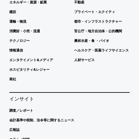
エネルギー・資源・鉱業
不動産
建設
プライベート・エクイティ
運輸・物流
都市・インフラストラクチャー
消費財・小売・流通
官公庁・地方自治体・公的機関
テクノロジー
農林水産・食 ・バイオ
情報通信
ヘルスケア・医薬ライフサイエンス
エンタテイメント&メディア
人材サービス
ホスピタリティ&レジャー
商社
インサイト
調査／レポート
会計基準や税制、法令等に関するニュース
広報誌