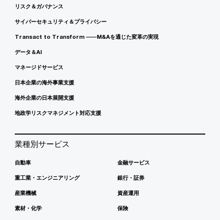
リスク＆ガバナンス
サイバーセキュリティ＆プライバシー
Transact to Transform ――M&Aを通じた変革の実現
データ＆AI
マネージドサービス
日本企業の海外事業支援
海外企業の日本展開支援
地政学リスクマネジメント対応支援
業種別サービス
自動車
金融サービス
重工業・エンジニアリング
銀行・証券
産業機械
資産運用
素材・化学
保険