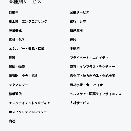
業種別サービス
自動車
金融サービス
重工業・エンジニアリング
銀行・証券
産業機械
資産運用
素材・化学
保険
エネルギー・資源・鉱業
不動産
建設
プライベート・エクイティ
運輸・物流
都市・インフラストラクチャー
消費財・小売・流通
官公庁・地方自治体・公的機関
テクノロジー
農林水産・食 ・バイオ
情報通信
ヘルスケア・医薬ライフサイエンス
エンタテイメント&メディア
人材サービス
ホスピタリティ&レジャー
商社