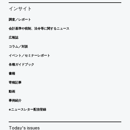
インサイト
調査／レポート
会計基準や税制、法令等に関するニュース
広報誌
コラム／対談
イベント／セミナーレポート
各種ガイドブック
書籍
寄稿記事
動画
事例紹介
eニュースレター配信登録
Today's issues