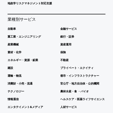
地政学リスクマネジメント対応支援
業種別サービス
自動車
金融サービス
重工業・エンジニアリング
銀行・証券
産業機械
資産運用
素材・化学
保険
エネルギー・資源・鉱業
不動産
建設
プライベート・エクイティ
運輸・物流
都市・インフラストラクチャー
消費財・小売・流通
官公庁・地方自治体・公的機関
テクノロジー
農林水産・食 ・バイオ
情報通信
ヘルスケア・医薬ライフサイエンス
エンタテイメント&メディア
人材サービス