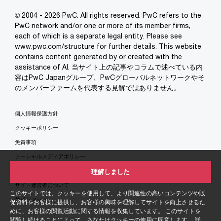
© 2004 - 2026 PwC. All rights reserved. PwC refers to the
PwC network and/or one or more of its member firms,
each of which is a separate legal entity. Please see
www.pwc.com/structure for further details. This website
contains content generated by or created with the
assistance of AI. 当サイト上の記事やコラムで述べている内
容はPwC Japanグループ、PwCグローバルネットワークやそ
のメンバーファームを代表する見解ではありません。
個人情報保護方針
クッキーポリシー
免責事項
ソーシャルメディアポリシー
特定商取引法に基づく表示
理解しました
サイト運営者について
このサイトでは、クッキーを使用して、より関連性の高いコンテンツや販
サイトマップ
促資料をお客様に提供し、お客様の興味を理解してサイトを向上させるた
めに、お客様の閲覧活動に関する情報を収集しています。 このサイトを
閲覧し続けることによって、あなたはクッキーの使用に同意します。 詳