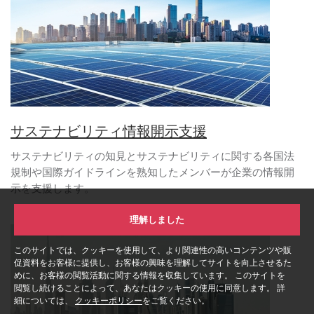
サステナビリティ情報開示支援
サステナビリティの知見とサステナビリティに関する各国法
規制や国際ガイドラインを熟知したメンバーが企業の情報開
示を支援します。
理解しました
このサイトでは、クッキーを使用して、より関連性の高いコンテンツや販
促資料をお客様に提供し、お客様の興味を理解してサイトを向上させるた
めに、お客様の閲覧活動に関する情報を収集しています。 このサイトを
閲覧し続けることによって、あなたはクッキーの使用に同意します。 詳
細については、
クッキーポリシー
をご覧ください。