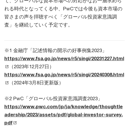
て、グローバルな資本市場への対応がなお一層求めら
れる時代となってくる中、PwCでは今後も資本市場の
皆さまの声を拝聴すべく「グローバル投資家意識調
査」を継続していく予定です。
※1 金融庁「記述情報の開示の好事例集2023」
https://www.fsa.go.jp/news/r5/singi/20231227.html
（2023年12月27日）
https://www.fsa.go.jp/news/r5/singi/20240308.html
（2024年3月8日更新版）
※2 PwC「グローバル投資家意識調査2023」
https://www.pwc.com/jp/ja/knowledge/thoughtle
adership/2023/assets/pdf/global-investor-survey.
pdf