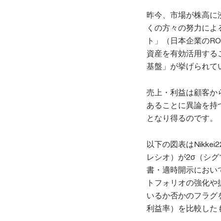
昨今、市場が株高に
くの方々の努力によ
ト」（日本企業のR
資産を有効活用する
基盤」が挙げられて
売上・利益は顧客か
あることに異論を持
となり得るのです。
以下の図表はNikk
レシオ）が2σ（シ
書・適時開示におい
トフォリオの強化や
いるか否かのフラグを
利益率）を比較した