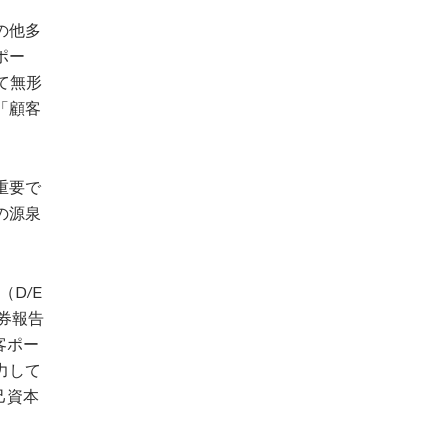
の他多
ポー
て無形
「顧客
重要で
の源泉
（D/E
券報告
客ポー
力して
己資本