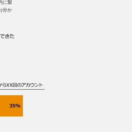
的に製
お分か