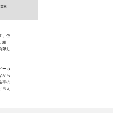
す。仮
り組
貢献し
メーカ
ながら
益率の
と言え