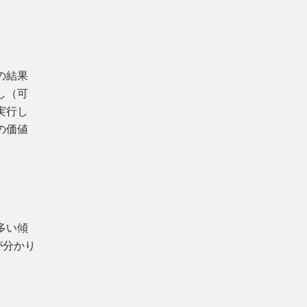
の結果
し（可
実行し
の価値
。
多い傾
が分かり