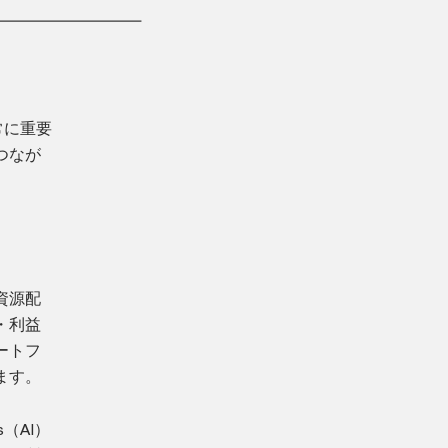
常に重要
つなが
の資源配
・利益
ートフ
ます。
（AI）