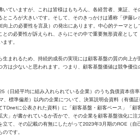
沸いていますが、これは皆様はもちろん、各経営者、東証、そ
るところが大きいです。そして、そのきっかけは通称「伊藤レ
OE向上の必要性を言及）の発出にあります。中心的テーマとし
ことの必要性が訴えられ、さらにその中で重要無形資産として
います。
ら生まれるため、持続的成長の実現には顧客基盤の質の向上が
つ方は少ないと思われます。つまり、顧客基盤価値は競争優位
ei225（日経平均に組み入れられている企業）のうち負債資本倍率
グマ、標準偏差）以内の企業について、決算説明会資料（有価証
てTDnetに公表された資料）に「顧客基盤・顧客ベース」「顧
拡大」が書かれているか否かで、その企業を顧客基盤強化に注
立て、その記載の有無にしたがって2023年3月期のROE（自
ものです。