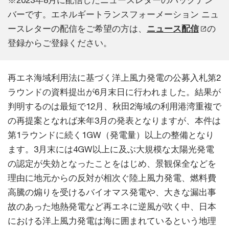
※2023年8月に配信したニュースレターのバックナン
バーです。エネルギートランスフォーメーション ニュ
ースレターの配信をご希望の方は、
ニュース配信
の
登録からご登録ください。
再エネ海域利用法に基づく洋上風力発電の公募入札第2
ラウンドの資料提出が6月末日に行われました。結果が
判明するのは最短で12月、秋田2海域の利用港湾重複で
の再提案となれば来年3月の発表となりますが、本件は
第1ラウンドに続く1GW（発電量）以上の整備となり
ます。3月末には4GW以上に及ぶ大規模な太陽光発電
の認定が失効となったことをはじめ、景観保全などを
理由に地元からの反対が相次ぐ陸上風力発電、燃料費
高騰の煽りを受けるバイオマス発電や、大きな漏出事
故のあった地熱発電など再エネに逆風が吹く中、日本
における洋上風力発電は海に囲まれているという地理