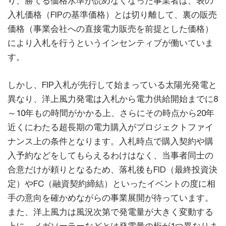
り、勝てる価格水準が読めなくなった事業者は、表の
入札価格（FIPの基準価格）とは切り離して、裏の販売
価格（事業会社への直接電力販売を前提とした価格）
により入札を行うというインセンティブが働いていま
す。
しかし、FIP入札が先行して始まっている太陽光発電と
異なり、洋上風力発電は入札から電力供給開始までに8
～10年もの時間がかかる上、さらにその時点から20年
近くにわたる超長期の電力購入がプロジェクトファイ
ナンス上の条件となります。入札時点で購入契約や購
入予約などをしてもらえるわけはなく、当事者同士の
合意だけが頼りとなるため、落札後もFID（最終投資決
定）やFC（融資契約締結）といったイベントの度に相
手の意向を確かめながらの事業展開が待っています。
また、洋上風力は風況次第で発電量が大きく変動する