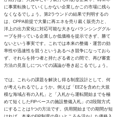
に事業転換していくしかない企業しかこの市場に残ら
なくなるでしょう。第2ラウンドの結果で判明するの
は、CPPA前提で大量に再エネを売り裁く販売力と、
洋上の出力変化に対応可能な大きなバランシンググル
ープを持っている企業しか低価格を提示できず、勝て
ないという事実です。これでは本来の整備・運営の効
率性や迅速性を競うというあるべき競争になっておら
ず、それらを持つ者と持たざる者との間で、再び審査
方法の見直しについての議論が巻き起こるでしょう。
では、これらの課題を解決し得る制度設計として、何
が考えられるでしょうか。例えば「EEZを含めた大規
模な海域占有の入札」と「入札から運転開始までを極
めて短くしたFIPベースの施設整備入札」の2段階方式
にすることは1つの方法です。供用開始までの期間が短
ければ、本来のFIP制度の良いところを活かした価格入