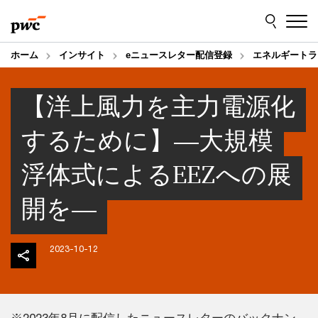
Skip
Skip
to
to
content
footer
ホーム
インサイト
eニュースレター配信登録
エネルギートラ
【洋上風力を主力電源化
するために】―大規模
浮体式によるEEZへの展
開を―
2023-10-12