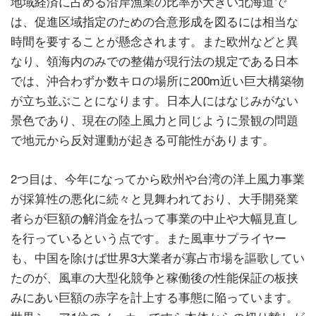
地域経済に占める沿岸漁業の比率が大きい北海道で
は、促進区域指定のための合意形成を図るには相当な
時間を要することが懸念されます。また欧州などと異
なり、領海内のみでの整備が現行法の規定である日本
では、沖合わずか数キロの場所に200m近い巨大構築物
が立ち並ぶことになります。日本人にはなじみがない
景色であり、現在の陸上風力と同じように景観の問題
で地元から反対運動が起きる可能性があります。
2つ目は、今年になってから欧州や台湾の洋上風力事業
が採算性の悪化に続々と見舞われており、大手開発業
者らが巨額の解消金を払って事業の中止や大幅見直し
を行っているという点です。また風車サプライヤー
も、中国を除けば世界3大業者が寡占市場を謳歌してい
たのが、風車の大型化競争と稼働後の性能保証の板挟
みにあい巨額の赤字を計上する事態に陥っています。