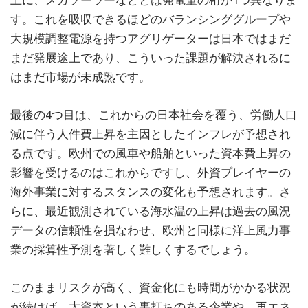
上に、メガソーラーなどとは発電量の桁が1つ異なりま
す。これを吸収できるほどのバランシンググループや
大規模調整電源を持つアグリゲーターは日本ではまだ
まだ発展途上であり、こういった課題が解決されるに
はまだ市場が未成熟です。
最後の4つ目は、これからの日本社会を覆う、労働人口
減に伴う人件費上昇を主因としたインフレが予想され
る点です。欧州での風車や船舶といった資本費上昇の
影響を受けるのはこれからですし、外資プレイヤーの
海外事業に対するスタンスの変化も予想されます。さ
らに、最近観測されている海水温の上昇は過去の風況
データの信頼性を損なわせ、欧州と同様に洋上風力事
業の採算性予測を著しく難しくするでしょう。
このままリスクが高く、資金化にも時間がかかる状況
が続けば、大資本という裏打ちのある企業や、再エネ