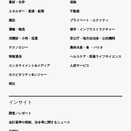
素材・化学
保険
エネルギー・資源・鉱業
不動産
建設
プライベート・エクイティ
運輸・物流
都市・インフラストラクチャー
消費財・小売・流通
官公庁・地方自治体・公的機関
テクノロジー
農林水産・食 ・バイオ
情報通信
ヘルスケア・医薬ライフサイエンス
エンタテイメント&メディア
人材サービス
ホスピタリティ&レジャー
商社
インサイト
調査／レポート
会計基準や税制、法令等に関するニュース