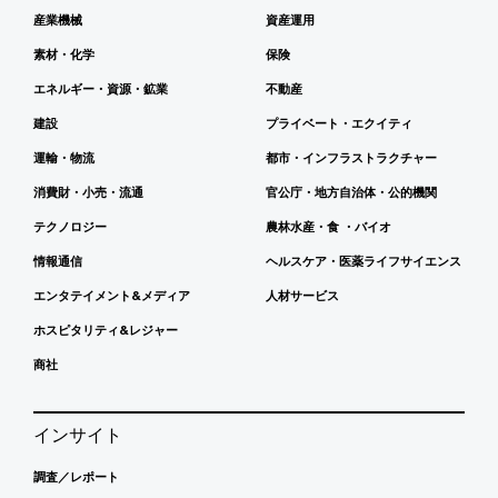
産業機械
資産運用
素材・化学
保険
エネルギー・資源・鉱業
不動産
建設
プライベート・エクイティ
運輸・物流
都市・インフラストラクチャー
消費財・小売・流通
官公庁・地方自治体・公的機関
テクノロジー
農林水産・食 ・バイオ
情報通信
ヘルスケア・医薬ライフサイエンス
エンタテイメント&メディア
人材サービス
ホスピタリティ&レジャー
商社
インサイト
調査／レポート