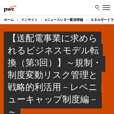
Skip
Skip
to
to
content
footer
ホーム
インサイト
eニュースレター配信登録
エネルギートラ
【送配電事業に求めら
れるビジネスモデル転
換（第3回）】～規制・
制度変動リスク管理と
戦略的利活用－レベニ
ューキャップ制度編－
～