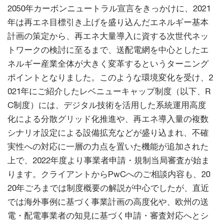
2050年カーボンニュートラル宣言をきっかけに、2021
年は再エネ目標引き上げを盛り込んだエネルギー基本
計画の策定から、再エネ大量導入に資する次世代ネッ
トワークの検討に至るまで、送配電網を中心としたエ
ネルギー産業全体が大きく変革するというターニング
ポイントとなりました。このような環境変化を受け、2
021年にご紹介したレベニューキャップ制度（以下、R
C制度）には、デジタル技術を活用した系統運用高度
化による分散グリッド化推進や、再エネ導入量の複数
シナリオ設定による設備拡充などが盛り込まれ、不確
実性への対応に一層の力点を置いた機能が追加された
上で、2022年度より事業者申請・規制当局審査が始ま
ります。クライアントからPwCへのご相談内容も、20
20年ごろまでは制度概要の解説が中心でしたが、直近
では海外事例に基づく事業計画の高度化や、欧州の送
電・配電事業者の知見に基づく申請・審査対応へとシ