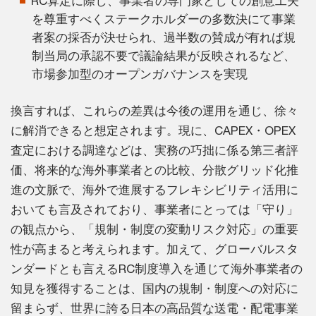
RC算定に際し、事業者の専門家としての創意工夫
を尊重すべくステークホルダーの多数決にて事業
者案の採否が決せられ、過半数の賛成が有れば規
制当局の承認不要で議論結果が反映されるなど、
市場参加型のオープンガバナンスを実現
換言すれば、これらの差異は今後の運用を通じ、徐々
に解消できると想定されます。現に、CAPEX・OPEX
査定における調達などは、実務の巧拙に係る第三者評
価、将来的な海外事業者との比較、分散グリッド化推
進の文脈で、海外で進展するフレキシビリティ活用に
おいても言及されており、事業者にとっては「守り」
の観点から、「規制・制度の変動リスク対応」の重要
性が高まると考えられます。加えて、グローバルスタ
ンダードとも言えるRC制度導入を通じて海外事業者の
知見を獲得することは、国内の規制・制度への対応に
留まらず、世界に誇る日本の高品質な送電・配電事業