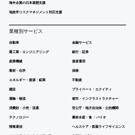
海外企業の日本展開支援
地政学リスクマネジメント対応支援
業種別サービス
自動車
金融サービス
重工業・エンジニアリング
銀行・証券
産業機械
資産運用
素材・化学
保険
エネルギー・資源・鉱業
不動産
建設
プライベート・エクイティ
運輸・物流
都市・インフラストラクチャー
消費財・小売・流通
官公庁・地方自治体・公的機関
テクノロジー
農林水産・食 ・バイオ
情報通信
ヘルスケア・医薬ライフサイエンス