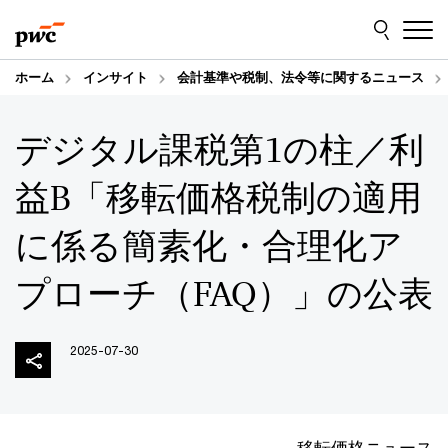
Skip
Skip
to
to
content
footer
ホーム
インサイト
会計基準や税制、法令等に関するニュース
デジタル課税第1の柱／利
益B「移転価格税制の適用
に係る簡素化・合理化ア
プローチ（FAQ）」の公表
2025-07-30