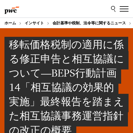
Skip
Skip
to
to
content
footer
ホーム
インサイト
会計基準や税制、法令等に関するニュース
移転価格税制の適用に係
る修正申告と相互協議に
ついて―BEPS行動計画
14「相互協議の効果的
実施」最終報告を踏まえ
た相互協議事務運営指針
の改正の概要