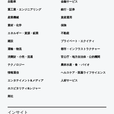
自動車
金融サービス
重工業・エンジニアリング
銀行・証券
産業機械
資産運用
素材・化学
保険
エネルギー・資源・鉱業
不動産
建設
プライベート・エクイティ
運輸・物流
都市・インフラストラクチャー
消費財・小売・流通
官公庁・地方自治体・公的機関
テクノロジー
農林水産・食 ・バイオ
情報通信
ヘルスケア・医薬ライフサイエンス
エンタテイメント&メディア
人材サービス
ホスピタリティ&レジャー
商社
インサイト