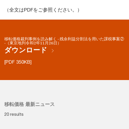
（全文はPDFをご参照ください。）
移転価格裁判事例を読み解く - 残余利益分割法を用いた課税事案②
-（東京地判令和2年11月26日）
ダウンロード
[PDF 350KB]
移転価格 最新ニュース
20 results