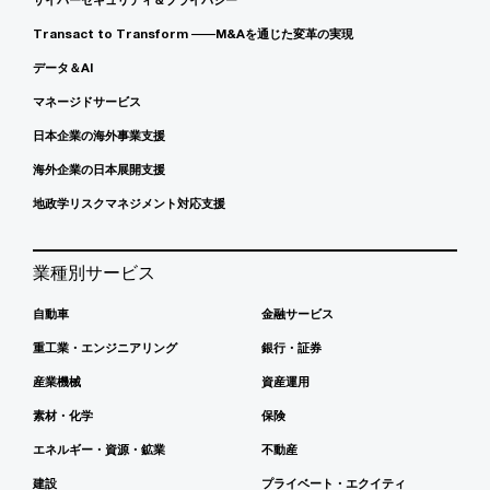
Transact to Transform ――M&Aを通じた変革の実現
データ＆AI
マネージドサービス
日本企業の海外事業支援
海外企業の日本展開支援
地政学リスクマネジメント対応支援
業種別サービス
自動車
金融サービス
重工業・エンジニアリング
銀行・証券
産業機械
資産運用
素材・化学
保険
エネルギー・資源・鉱業
不動産
建設
プライベート・エクイティ