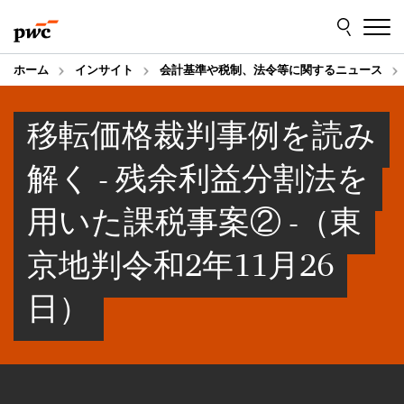
Skip
Skip
to
to
content
footer
ホーム
インサイト
会計基準や税制、法令等に関するニュース
移転価格裁判事例を読み
解く - 残余利益分割法を
用いた課税事案② -（東
京地判令和2年11月26
日）