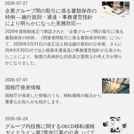
2026-07-27
企業グループ間の取引に係る書類保存の
特例 ―施行規則・通達・事務運営指針
により明らかになった実務対応―
2026年度税制改正で創設された「企業グループ間の取引に係る
書類保存の特例」（関連者間取引に係る書類保存特例）につい
て、2026年3月31日の改正法人税法施行規則の公布後、さらに
同年6月30日付で法人税基本通達及び事務運営指針が公表され
たことにより、制度の具体的な内容及び運用上の考え方が明ら
かになりました。
2026-07-01
国税庁発表情報
国税庁が発表した情報のうち、移転価格の観点から
重要なお知らせを紹介します。
2026-06-24
グループ内役務に関するOECD移転価格
ガイドライン第7章改訂案の公表（パブ