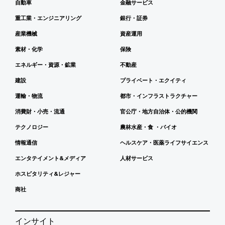
自動車
金融サービス
重工業・エンジニアリング
銀行・証券
産業機械
資産運用
素材・化学
保険
エネルギー・資源・鉱業
不動産
建設
プライベート・エクイティ
運輸・物流
都市・インフラストラクチャー
消費財・小売・流通
官公庁・地方自治体・公的機関
テクノロジー
農林水産・食 ・バイオ
情報通信
ヘルスケア・医薬ライフサイエンス
エンタテイメント&メディア
人材サービス
ホスピタリティ&レジャー
商社
インサイト