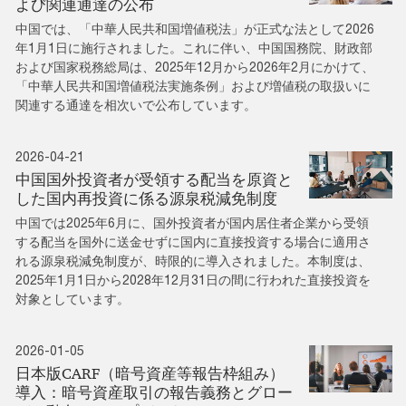
よび関連通達の公布
中国では、「中華人民共和国増値税法」が正式な法として2026
年1月1日に施行されました。これに伴い、中国国務院、財政部
および国家税務総局は、2025年12月から2026年2月にかけて、
「中華人民共和国増値税法実施条例」および増値税の取扱いに
関連する通達を相次いで公布しています。
2026-04-21
中国国外投資者が受領する配当を原資と
した国内再投資に係る源泉税減免制度
中国では2025年6月に、国外投資者が国内居住者企業から受領
する配当を国外に送金せずに国内に直接投資する場合に適用さ
れる源泉税減免制度が、時限的に導入されました。本制度は、
2025年1月1日から2028年12月31日の間に行われた直接投資を
対象としています。
2026-01-05
日本版CARF（暗号資産等報告枠組み）
導入：暗号資産取引の報告義務とグロー