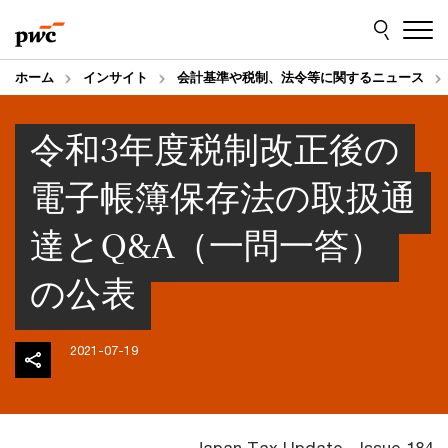
Skip
Skip
to
to
content
footer
ホーム
インサイト
会計基準や税制、法令等に関するニュース
令和3年度税制改正後の
電子帳簿保存法の取扱通
達とQ&A（一問一答）
の公表
2021-07-19