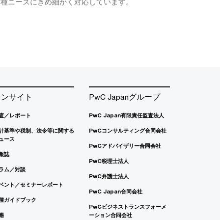
各種ニーズにきめ細かく対応しています。
インサイト
PwC Japanグループ
査／レポート
PwC Japan有限責任監査法人
計基準や税制、法令等に関する
PwCコンサルティング合同会社
ュース
PwCアドバイザリー合同会社
報誌
PwC税理士法人
ラム／対談
PwC弁護士法人
ベント／セミナーレポート
PwC Japan合同会社
種ガイドブック
PwCビジネストランスフォーメ
籍
ーション合同会社