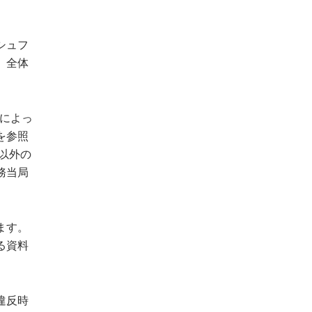
シュフ
、全体
ムによっ
を参照
以外の
務当局
。
ます。
る資料
違反時