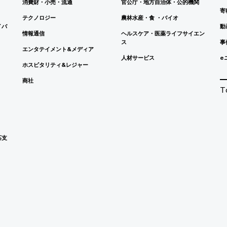
消費財・小売・流通
官公庁・地方自治体・公的機関
寄
テクノロジー
農林水産・食 ・バイオ
イバ
動
情報通信
ヘルスケア・医薬ライフサイエン
ス
事
エンタテイメント&メディア
人材サービス
e
ホスピタリティ&レジャー
商社
T
応支