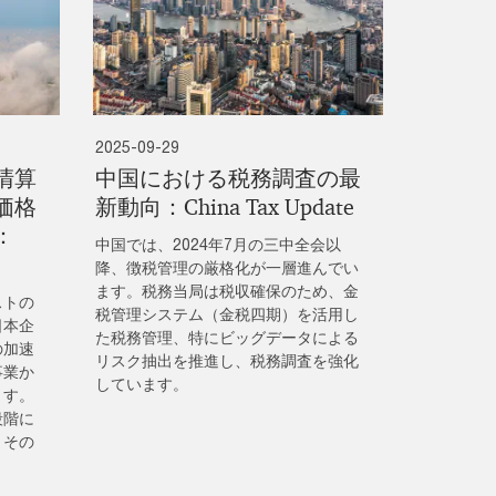
2025-09-29
清算
中国における税務調査の最
価格
新動向：China Tax Update
：
中国では、2024年7月の三中全会以
降、徴税管理の厳格化が一層進んでい
ます。税務当局は税収確保のため、金
ストの
税管理システム（金税四期）を活用し
日本企
た税務管理、特にビッグデータによる
の加速
リスク抽出を推進し、税務調査を強化
事業か
しています。
ます。
段階に
、その