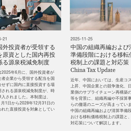
4-21
2025-11-25
国外投資者が受領する
中国の組織再編および
を原資とした国内再投
準備段階における移転
係る源泉税減免制度
税制上の課題と対応策
China Tax Update
2025年6月に、国外投資者が
住者企業から受領する配当を国
近年、中国においては、生産コ
金せずに国内に直接投資する場
上昇、中国企業との競争激化、
用される源泉税減免制度が、時
業側のサプライチェーン再構築
導入されました。本制度は、
等を背景に、組織再編や不採算
年1月1日から2028年12月31日の
らの撤退のニーズが高まってい
われた直接投資を対象としてい
中国の組織再編および清算準備
おける移転価格税制上の課題と
対応策について解説します。