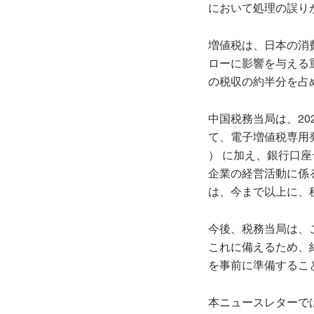
において処理の誤り
増値税は、日本の消
ローに影響を与える
の税収の約半分を占
中国税務当局は、20
て、電子増値税専用
） に加え、銀行口
企業の経営活動に係
は、今まで以上に、
今後、税務当局は、
これに備えるため、
を事前に準備するこ
本ニュースレターで