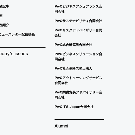
稿記事
PwCビジネスアシュアランス合
同会社
画
PwCサステナビリティ合同会社
例紹介
PwCリスクアドバイザリー合同
ニュースレター配信登録
会社
PwC総合研究所合同会社
oday's issues
PwCビジネスソリューション合
同会社
PwC社会保険労務士法人
PwCアウトソーシングサービス
合同会社
PwC関税貿易アドバイザリー合
同会社
PwC TS Japan合同会社
Alumni