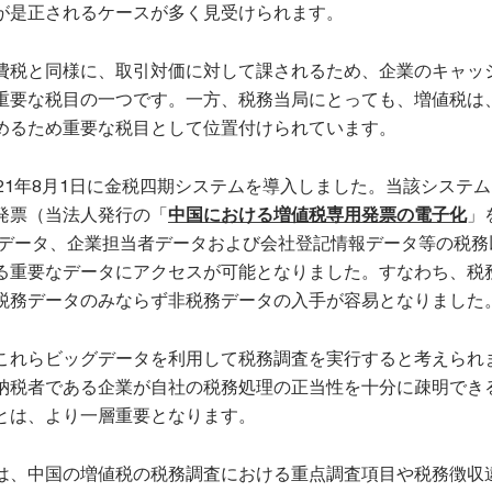
が是正されるケースが多く見受けられます。
費税と同様に、取引対価に対して課されるため、企業のキャッ
重要な税目の一つです。一方、税務当局にとっても、増値税は
めるため重要な税目として位置付けられています。
21年8月1日に金税四期システムを導入しました。当該システ
発票（当法人発行の「
中国における増値税専用発票の電子化
」
座データ、企業担当者データおよび会社登記情報データ等の税務
る重要なデータにアクセスが可能となりました。すなわち、税
税務データのみならず非税務データの入手が容易となりました
これらビッグデータを利用して税務調査を実行すると考えられ
納税者である企業が自社の税務処理の正当性を十分に疎明でき
とは、より一層重要となります。
は、中国の増値税の税務調査における重点調査項目や税務徴収