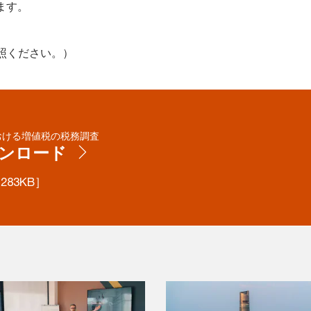
ます。
参照ください。）
おける増値税の税務調査
ンロード
 283KB］