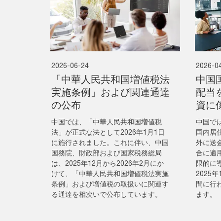
2026-06-24
2026-0
「中華人民共和国増値税法
中国
実施条例」および関連通達
配当
の公布
資に
中国では、「中華人民共和国増値税
中国では
法」が正式な法として2026年1月1日
国内居
に施行されました。これに伴い、中国
外に送
国務院、財政部および国家税務総局
合に適
は、2025年12月から2026年2月にか
限的に
けて、「中華人民共和国増値税法実施
2025
条例」および増値税の取扱いに関連す
間に行
る通達を相次いで公布しています。
ます。