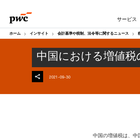
Skip
Skip
to
to
サービス
content
footer
ホーム
インサイト
会計基準や税制、法令等に関するニュース
中国における増値税
2021-09-30
中国の増値税は、中