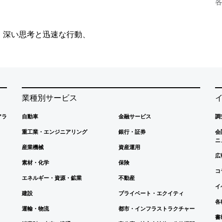
、深い思考と迅速な行動、
業種別サービス
アラ
自動車
金融サービス
調
重工業・エンジニアリング
銀行・証券
会
ニ
産業機械
資産運用
広
素材・化学
保険
コ
エネルギー・資源・鉱業
不動産
イ
建設
プライベート・エクイティ
各
運輸・物流
都市・インフラストラクチャー
書