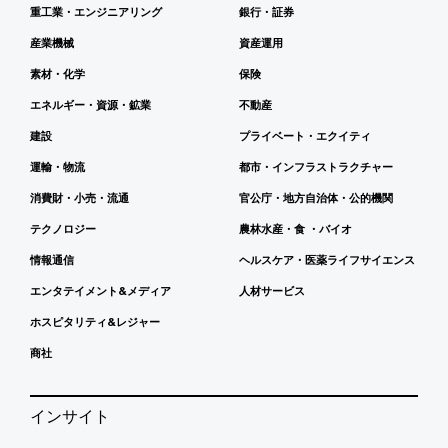
重工業・エンジニアリング
銀行・証券
産業機械
資産運用
素材・化学
保険
エネルギー・資源・鉱業
不動産
建設
プライベート・エクイティ
運輸・物流
都市・インフラストラクチャー
消費財・小売・流通
官公庁・地方自治体・公的機関
テクノロジー
農林水産・食 ・バイオ
情報通信
ヘルスケア・医薬ライフサイエンス
エンタテイメント&メディア
人材サービス
ホスピタリティ&レジャー
商社
インサイト