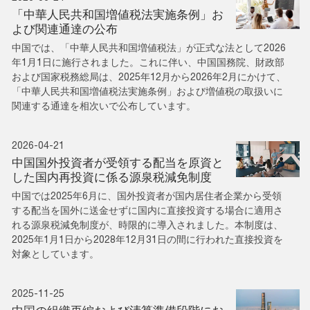
「中華人民共和国増値税法実施条例」お
よび関連通達の公布
中国では、「中華人民共和国増値税法」が正式な法として2026
年1月1日に施行されました。これに伴い、中国国務院、財政部
および国家税務総局は、2025年12月から2026年2月にかけて、
「中華人民共和国増値税法実施条例」および増値税の取扱いに
関連する通達を相次いで公布しています。
2026-04-21
中国国外投資者が受領する配当を原資と
した国内再投資に係る源泉税減免制度
中国では2025年6月に、国外投資者が国内居住者企業から受領
する配当を国外に送金せずに国内に直接投資する場合に適用さ
れる源泉税減免制度が、時限的に導入されました。本制度は、
2025年1月1日から2028年12月31日の間に行われた直接投資を
対象としています。
2025-11-25