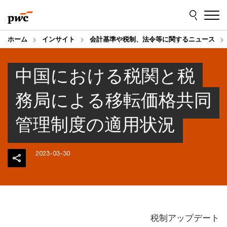
Skip
Skip
to
to
content
footer
ホーム
インサイト
会計基準や税制、法令等に関するニュース
中国における税関と税
務局による移転価格共同
管理制度の適用状況
2023-03-30
税制アップデート