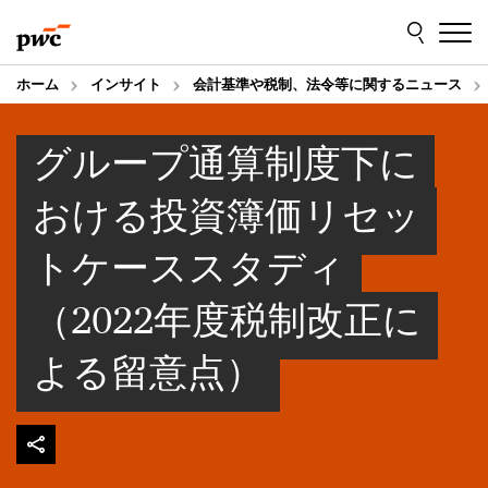
Skip
Skip
to
to
content
footer
ホーム
インサイト
会計基準や税制、法令等に関するニュース
グループ通算制度下に
おける投資簿価リセッ
トケーススタディ
（2022年度税制改正に
よる留意点）