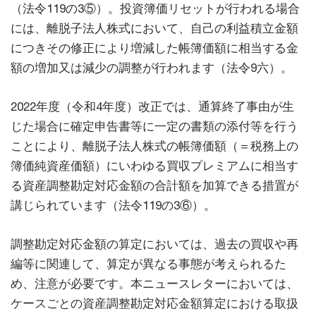
（法令119の3⑤）。投資簿価リセットが行われる場合
には、離脱子法人株式において、自己の利益積立金額
につきその修正により増減した帳簿価額に相当する金
額の増加又は減少の調整が行われます（法令9六）。
2022年度（令和4年度）改正では、通算終了事由が生
じた場合に確定申告書等に一定の書類の添付等を行う
ことにより、離脱子法人株式の帳簿価額（＝税務上の
簿価純資産価額）にいわゆる買収プレミアムに相当す
る資産調整勘定対応金額の合計額を加算できる措置が
講じられています（法令119の3⑥）。
調整勘定対応金額の算定においては、過去の買収や再
編等に関連して、算定が異なる事態が考えられるた
め、注意が必要です。本ニュースレターにおいては、
ケースごとの資産調整勘定対応金額算定における取扱