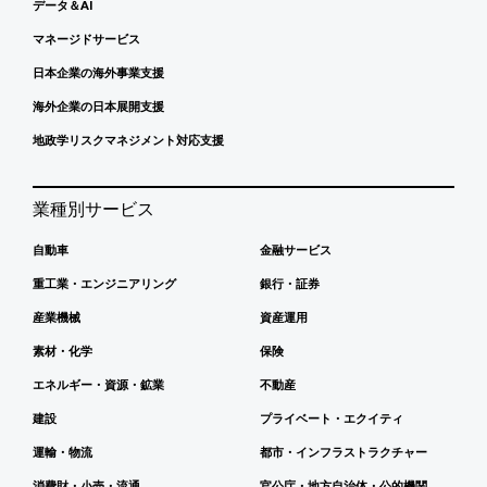
データ＆AI
マネージドサービス
日本企業の海外事業支援
海外企業の日本展開支援
地政学リスクマネジメント対応支援
業種別サービス
自動車
金融サービス
重工業・エンジニアリング
銀行・証券
産業機械
資産運用
素材・化学
保険
エネルギー・資源・鉱業
不動産
建設
プライベート・エクイティ
運輸・物流
都市・インフラストラクチャー
消費財・小売・流通
官公庁・地方自治体・公的機関