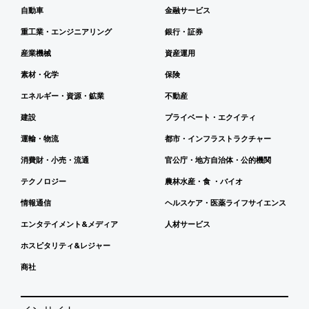
自動車
金融サービス
重工業・エンジニアリング
銀行・証券
産業機械
資産運用
素材・化学
保険
エネルギー・資源・鉱業
不動産
建設
プライベート・エクイティ
運輸・物流
都市・インフラストラクチャー
消費財・小売・流通
官公庁・地方自治体・公的機関
テクノロジー
農林水産・食 ・バイオ
情報通信
ヘルスケア・医薬ライフサイエンス
エンタテイメント&メディア
人材サービス
ホスピタリティ&レジャー
商社