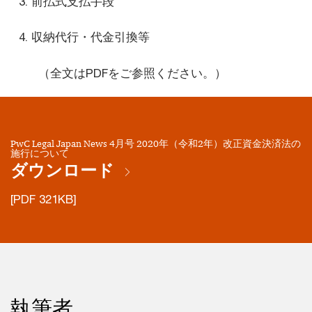
前払式支払手段
収納代行・代金引換等
（全文はPDFをご参照ください。）
PwC Legal Japan News 4月号 2020年（令和2年）改正資金決済法の
施行について
ダウンロード
[PDF 321KB]
執筆者