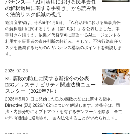
バナンス―「AI利活用における民事責任
の解釈適用に関する手引き」から読み解
く法的リスク低減の視点
経済産業省は、令和8年4月9日、「AI利活用における民事責任
の解釈適用に関する手引き［第1.0版］」を公表しました。本
手引きを踏まえ、依拠／代替型AIに該当するAIエージェントを
利用する事業者の責任判断の枠組み、そして、不法行為責任リ
スクを低減するためのAIガバナンス構築のポイントを概説しま
す。
2026-07-28
EU 腐敗の防止に関する新指令の公表
ESG／サステナビリティ関連法務ニュー
スレター（2026年7月）
2026年5月31日に発効したEUの腐敗の防止に関する指令、
Directive (EU) 2026/1021について解説します。本指令は、司
法・内務分野にオプトアウトを有するデンマークを除き、全て
のEU加盟国に適用され、国内法化することが求められます。