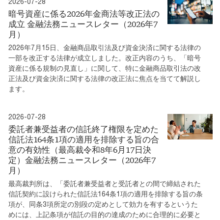
2026-07-28
暗号資産に係る2026年金商法等改正法の
成立 金融法務ニュースレター（2026年7
月）
2026年7月15日、金融商品取引法及び資金決済に関する法律の
一部を改正する法律が成立しました。改正内容のうち、「暗号
資産に係る規制の見直し」に関して、特に金融商品取引法の改
正法及び資金決済に関する法律の改正法に焦点を当てて解説し
ます。
2026-07-28
委託者兼受益者の信託終了権限を定めた
信託法164条1項の適用を排除する旨の合
意の有効性（最高裁令和8年6月17日決
定）金融法務ニュースレター（2026年7
月）
最高裁判所は、「委託者兼受益者と受託者との間で締結された
信託契約に設けられた信託法164条1項の適用を排除する旨の条
項が、同条3項所定の別段の定めとして効力を有するというた
めには、上記条項が信託の目的の達成のために合理的に必要と