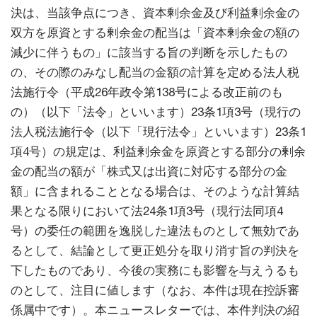
決は、当該争点につき、資本剰余金及び利益剰余金の
双方を原資とする剰余金の配当は「資本剰余金の額の
減少に伴うもの」に該当する旨の判断を示したもの
の、その際のみなし配当の金額の計算を定める法人税
法施行令（平成26年政令第138号による改正前のも
の）（以下「法令」といいます）23条1項3号（現行の
法人税法施行令（以下「現行法令」といいます）23条1
項4号）の規定は、利益剰余金を原資とする部分の剰余
金の配当の額が「株式又は出資に対応する部分の金
額」に含まれることとなる場合は、そのような計算結
果となる限りにおいて法24条1項3号（現行法同項4
号）の委任の範囲を逸脱した違法ものとして無効であ
るとして、結論として更正処分を取り消す旨の判決を
下したものであり、今後の実務にも影響を与えうるも
のとして、注目に値します（なお、本件は現在控訴審
係属中です）。本ニュースレターでは、本件判決の紹