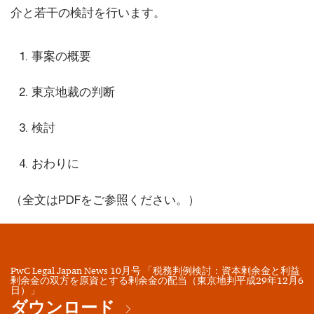
介と若干の検討を行います。
事案の概要
東京地裁の判断
検討
おわりに
（全文はPDFをご参照ください。）
PwC Legal Japan News 10月号 「税務判例検討：資本剰余金と利益
剰余金の双方を原資とする剰余金の配当（東京地判平成29年12月6
日）」
ダウンロード