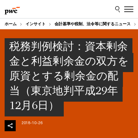
Skip
Skip
to
to
content
footer
ホーム
インサイト
会計基準や税制、法令等に関するニュース
税務判例検討：資本剰余
金と利益剰余金の双方を
原資とする剰余金の配
当（東京地判平成29年
12月6日）
2018-10-26