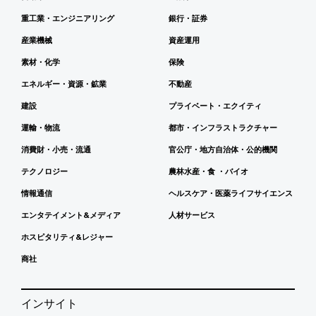
重工業・エンジニアリング
銀行・証券
産業機械
資産運用
素材・化学
保険
エネルギー・資源・鉱業
不動産
建設
プライベート・エクイティ
運輸・物流
都市・インフラストラクチャー
消費財・小売・流通
官公庁・地方自治体・公的機関
テクノロジー
農林水産・食 ・バイオ
情報通信
ヘルスケア・医薬ライフサイエンス
エンタテイメント&メディア
人材サービス
ホスピタリティ&レジャー
商社
インサイト