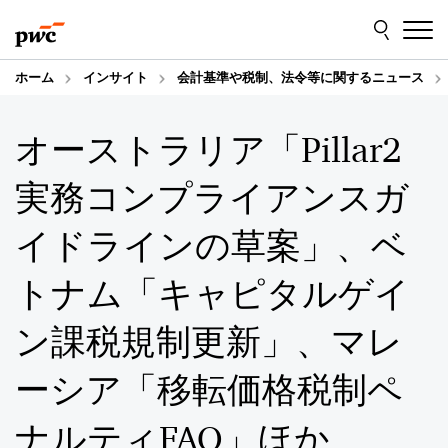
Skip
Skip
to
to
content
footer
ホーム
インサイト
会計基準や税制、法令等に関するニュース
オーストラリア「Pillar2
実務コンプライアンスガ
イドラインの草案」、ベ
トナム「キャピタルゲイ
ン課税規制更新」、マレ
ーシア「移転価格税制ペ
ナルティFAQ」ほか