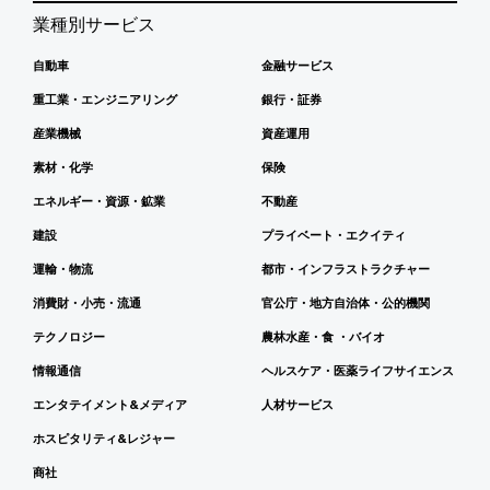
業種別サービス
自動車
金融サービス
重工業・エンジニアリング
銀行・証券
産業機械
資産運用
素材・化学
保険
エネルギー・資源・鉱業
不動産
建設
プライベート・エクイティ
運輸・物流
都市・インフラストラクチャー
消費財・小売・流通
官公庁・地方自治体・公的機関
テクノロジー
農林水産・食 ・バイオ
情報通信
ヘルスケア・医薬ライフサイエンス
エンタテイメント&メディア
人材サービス
ホスピタリティ&レジャー
商社