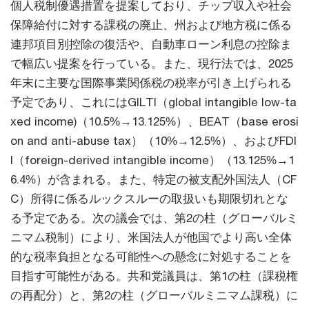
個人税制優遇措置を提案しており、チップ収入や社会
保障給付に対する課税の廃止、州および地方税に係る
連邦項目別控除の復活や、自動車ローン利息の控除ま
で幅広い提案を行っている。また、現行法では、2025
年末に主要な国際事業関係税の税率が引き上げられる
予定であり、これにはGILTI（global intangible low-ta
xed income)（10.5%→13.125%）、BEAT（base erosi
on and anti-abuse tax）（10%→12.5%）、およびFDI
I（foreign-derived intangible income）（13.125%→1
6.4%）が含まれる。また、特定の被支配外国法人（CF
C）所得に係るルックスルーの取扱いも期限切れとな
る予定である。次の議会では、第2の柱（グローバルミ
ニマム税制）により、米国法人が他国でより高い全体
的な税率負担となる可能性への懸念に対処することを
目指す可能性がある。共和党議員は、第1の柱（課税権
の再配分）と、第2の柱（グローバルミニマム課税）に