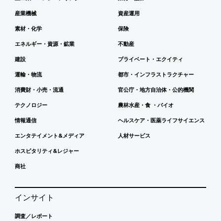
産業機械
資産運用
素材・化学
保険
エネルギー・資源・鉱業
不動産
建設
プライベート・エクイティ
運輸・物流
都市・インフラストラクチャー
消費財・小売・流通
官公庁・地方自治体・公的機関
テクノロジー
農林水産・食 ・バイオ
情報通信
ヘルスケア・医薬ライフサイエンス
エンタテイメント&メディア
人材サービス
ホスピタリティ&レジャー
商社
インサイト
調査／レポート