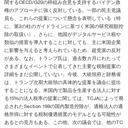
関するOECD/G20の枠組み合意を支持するバイデン政
権のアプローチに強く反対している。一部の民主党議
員も、これらの提案について懸念を表明している（特
に、第2の柱のガイドラインに基づく米国の研究税額控
除の取扱い）。さらに、他国がデジタルサービス税や
類似の措置を導入することに対しても、主に米国企業
に影響を与えると考えられているため、超党派の反対
がある。なお、トランプ氏は、過去数カ月にわたって
さまざまなイベントで公表してきた主要な税制提案の
詳細をまだ公開していない。今後、大統領府と財務省
は、トランプ次期大統領の具体的な提案を議会に提出
することになる。米国内で製品を生産する法人に対す
る15%の法人税率の提案に関しては、TCJAによって廃
止されたSection 199の国内製造控除が、適格法人の適
格所得に対する税制優遇措置のモデルとなる可能性が
あるとの見方もある。この他、次の議会では、他のTC