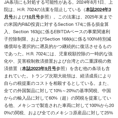
JA条項にも対処する可能性がある。2024年8月1日、上
院は、H.R. 7024の法案を阻止している（
本誌2024年3
月号
および
10月号
参照）。この法案は、2025年末まで
の米国内R&D投資に対するSection 174に係る損金算
入、Section 163(j)に係るEBITDAベースの事業関連利
子控除制限、およびSection 168(k)に係る100%特別減
価償却を選択的に遡及的かつ継続的に復活させるもの
であった。H.R. 7024には、児童税額控除の一時的な強
化や、災害税制救済措置および台湾との二重課税の救
済措置（
本誌2023年9月号
参照）を含む他の条項も含
まれていた。トランプ次期大統領は、経済成長により
自らの税提案のコストを相殺するとしている。また、
全ての外国製品に対して10%～20%の基準関税、中国
からの輸入品に対して60%（超）の関税を提案してい
る他、メキシコで製造された車両に対して100%から20
0%の関税、および全てのメキシコ原産品に対して25%